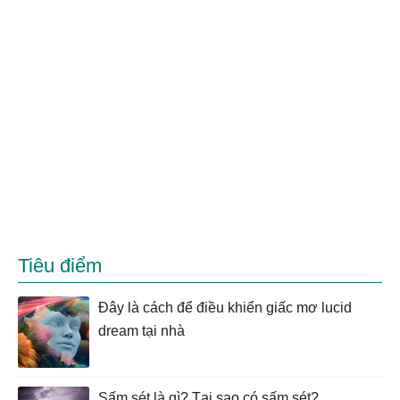
Tiêu điểm
Đây là cách để điều khiển giấc mơ lucid
dream tại nhà
Sấm sét là gì? Tại sao có sấm sét?