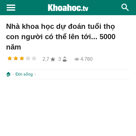
Nhà khoa học dự đoán tuổi thọ
con người có thể lên tới... 5000
năm
2,7
3
4.760
🏠
Đời sống