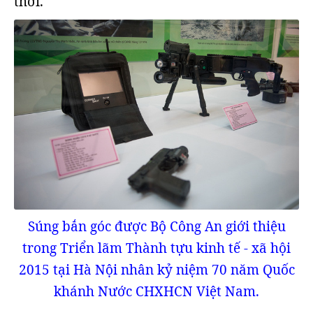
thời.
Súng bắn góc được Bộ Công An giới thiệu
trong Triển lãm Thành tựu kinh tế - xã hội
2015 tại Hà Nội nhân kỷ niệm 70 năm Quốc
khánh Nước CHXHCN Việt Nam.