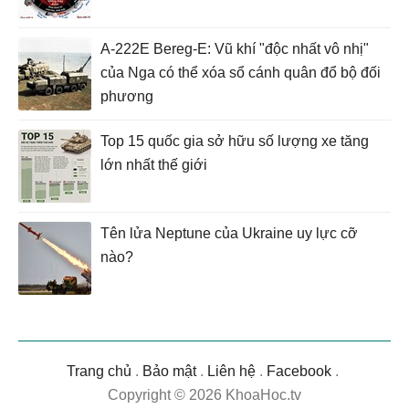
A-222E Bereg-E: Vũ khí "độc nhất vô nhị"
của Nga có thể xóa sổ cánh quân đổ bộ đối
phương
Top 15 quốc gia sở hữu số lượng xe tăng
lớn nhất thế giới
Tên lửa Neptune của Ukraine uy lực cỡ
nào?
Trang chủ
.
Bảo mật
.
Liên hệ
.
Facebook
.
Copyright © 2026 KhoaHoc.tv