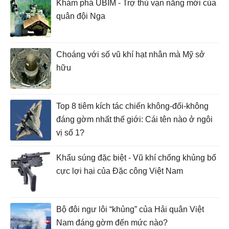
Khám phá UBIM - Trợ thủ vạn năng mới của
quân đội Nga
Choáng với số vũ khí hạt nhân mà Mỹ sở
hữu
Top 8 tiêm kích tác chiến không-đối-không
đáng gờm nhất thế giới: Cái tên nào ở ngôi
vị số 1?
Khẩu súng đặc biệt - Vũ khí chống khủng bố
cực lợi hại của Đặc công Việt Nam
Bộ đôi ngư lôi “khủng” của Hải quân Việt
Nam đáng gờm đến mức nào?