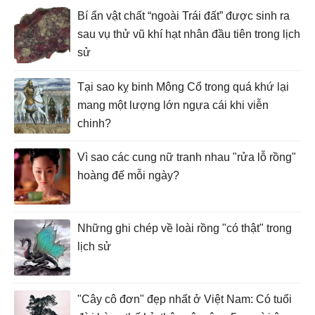
Bí ẩn vật chất “ngoài Trái đất” được sinh ra
sau vụ thử vũ khí hạt nhân đầu tiên trong lịch
sử
Tại sao kỵ binh Mông Cổ trong quá khứ lại
mang một lượng lớn ngựa cái khi viễn
chinh?
Vì sao các cung nữ tranh nhau "rửa lỗ rồng"
hoàng đế mỗi ngày?
Những ghi chép về loài rồng "có thật" trong
lịch sử
"Cây cô đơn" đẹp nhất ở Việt Nam: Có tuổi