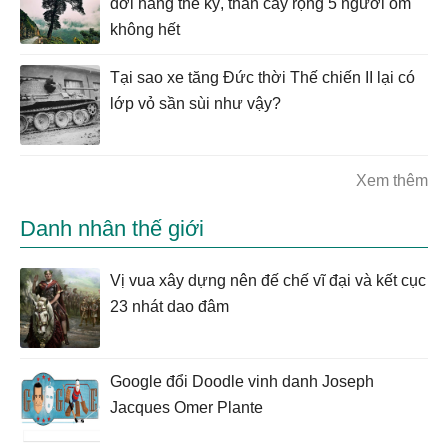
đời hàng thế kỷ, thân cây rộng 5 người ôm
không hết
Tại sao xe tăng Đức thời Thế chiến II lại có
lớp vỏ sần sùi như vậy?
Xem thêm
Danh nhân thế giới
Vị vua xây dựng nên đế chế vĩ đại và kết cục
23 nhát dao đâm
Google đổi Doodle vinh danh Joseph
Jacques Omer Plante