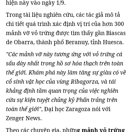
hiện này vào ngày 1/9.
Trong tài liệu nghiên cứu, các tác giả mô tả
chi tiết quá trình xác định vị trí của hơn 300
mảnh vỡ vỏ trứng được tìm thấy gần Biascas
de Obarra, thành phố Beranuy, tỉnh Huesca.
"Các mảnh vỡ này tương ứng với vỏ trứng cá
sấu dày nhất trong hồ sơ hóa thạch trên toàn
thế giới. Khám phá này làm tăng sự giàu có về
cổ sinh vật học của vùng Ribagorza, và tái
khẳng định tầm quan trọng của việc nghiên
cứu sự kiện tuyệt chủng kỷ Phấn trắng trên
toàn thế giới"
, Đại học Zaragoza nói với
Zenger News.
Theo các chuyên gia, nhữn
g mảnh vỏ trứng