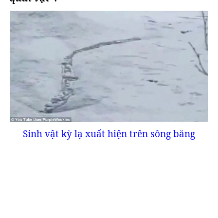
Sinh vật kỳ lạ xuất hiện trên sông băng