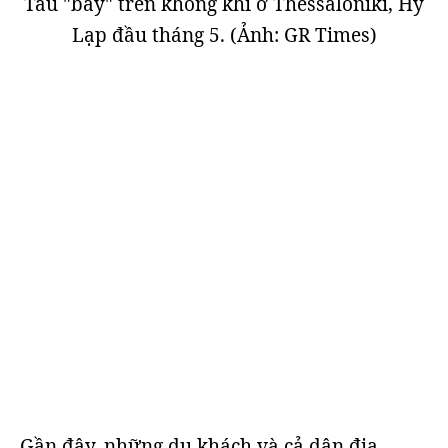
Tàu "bay" trên không khí ở Thessaloniki, Hy
Lạp đầu tháng 5. (Ảnh: GR Times)
Gần đây, những du khách và cả dân địa