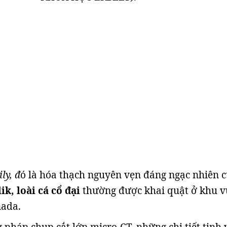
ly, đ
ó là hóa thạch nguyên vẹn đáng ngạc nhiên 
ik, loài cá cổ đại
thường được khai quật ở khu v
nada.