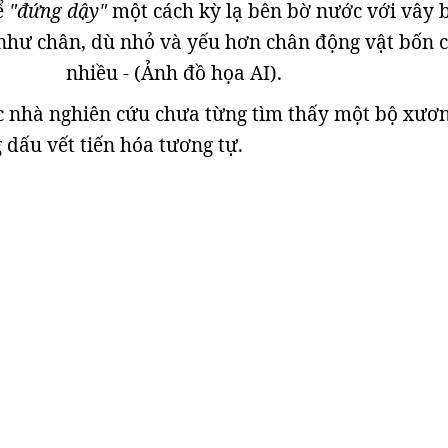
ể
"đứng dậy"
một cách kỳ lạ bên bờ nước với vây 
như chân, dù nhỏ và yếu hơn chân động vật bốn 
nhiều - (Ảnh đồ họa AI).
c nhà nghiên cứu chưa từng tìm thấy một bộ xươ
dấu vết tiến hóa tương tự.