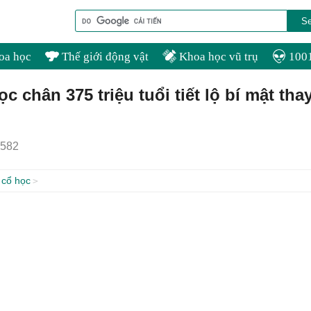
oa học
Thế giới động vật
Khoa học vũ trụ
1001
c chân 375 triệu tuổi tiết lộ bí mật tha
582
 cổ học