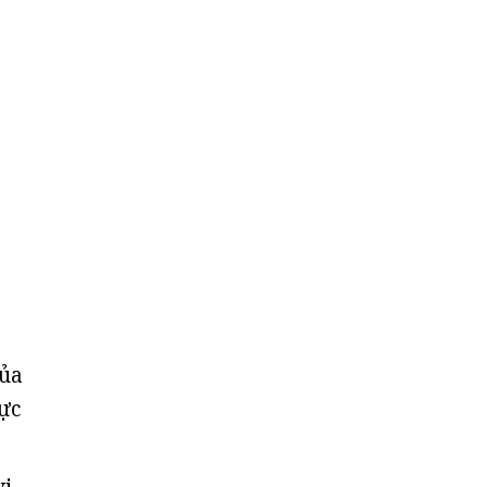
của
ực