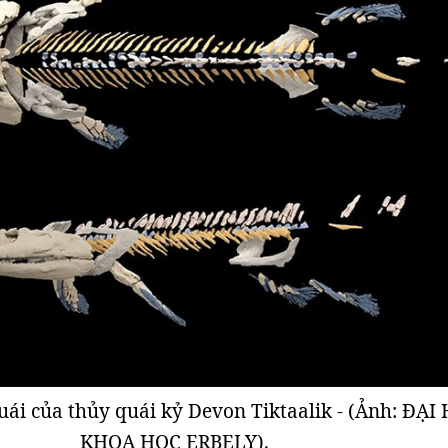
ái của thủy quái kỷ Devon Tiktaalik - (Ảnh: ĐẠI
KHOA HỌC ERBELY).