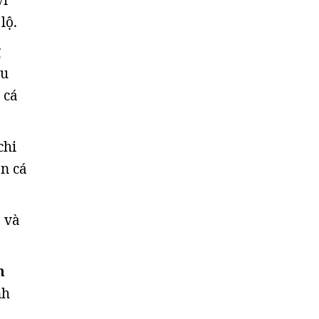
vi
lộ.
g
ậu
 cá
chi
on cá
 và
n
nh