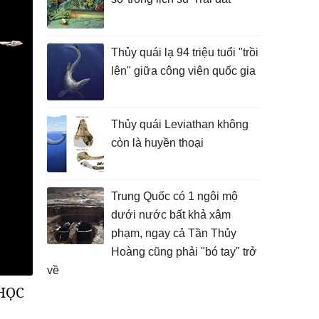
Thủy quái lạ 94 triệu tuổi "trồi
lên" giữa công viên quốc gia
Thủy quái Leviathan không
còn là huyền thoại
Trung Quốc có 1 ngôi mộ
dưới nước bất khả xâm
phạm, ngay cả Tần Thủy
Hoàng cũng phải "bó tay" trở
về
 HỌC