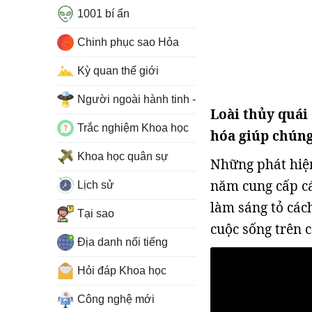
1001 bí ẩn
Chinh phục sao Hỏa
Kỳ quan thế giới
Người ngoài hành tinh - UFO
Loài thủy quái
Trắc nghiệm Khoa học
hóa giúp chúng 
Khoa học quân sự
Những phát hiện
năm cung cấp cá
Lịch sử
làm sáng tỏ các
Tại sao
cuộc sống trên c
Địa danh nổi tiếng
Hỏi đáp Khoa học
Công nghệ mới