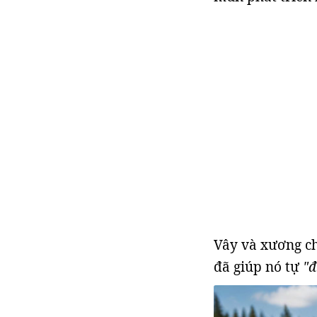
Vây và xương ch
đã giúp nó tự
"đ