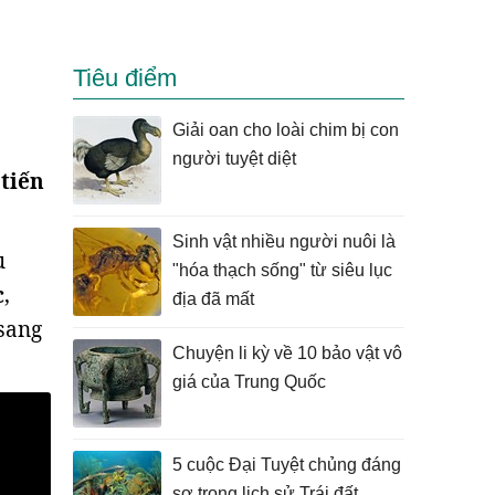
Tiêu điểm
Giải oan cho loài chim bị con
người tuyệt diệt
tiến
Sinh vật nhiều người nuôi là
u
"hóa thạch sống" từ siêu lục
c
,
địa đã mất
 sang
Chuyện li kỳ về 10 bảo vật vô
giá của Trung Quốc
5 cuộc Đại Tuyệt chủng đáng
sợ trong lịch sử Trái đất