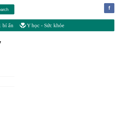
f
 bí ẩn
Y học - Sức khỏe
y