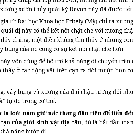
pháp chụp cắt lớp micro-CT, những chi tiết tinh 
 xương sườn thủy quái kỷ Devon này đã được tiết 
ia từ Đại học Khoa học Erbely (Mỹ) chỉ ra xươn
 quái dị này có thể kết nốt chặt chẽ với xương ch
 dây chằng, một điều không tìm thấy ở những con
y bụng của nó cũng có sự kết nối chặt chẽ hơn.
này vốn dùng để hỗ trợ khả năng di chuyển trên 
ìm thấy ở các động vật trên cạn ra đời muộn hơn c
g, vây bụng và xương của đai chậu tương đối nhỏ
i" tự do trong cơ thể.
k là loài nắm giữ nấc thang đầu tiên để tiến đế
cạn của giới sinh vật địa cầu
, đó là bắt đầu ma
khả năng bước đi.