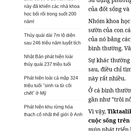
Sử dụng phương 
này đã khiến các nhà khoa
của đốt sống và
học bối rối trong suốt 200
Nhóm khoa học g
năm!
sườn của con cá
Thủy quái dài 7m lộ diện
của nó bằng các
sau 246 triệu năm tuyệt tích
bình thường. Vâ
Nhật Bản phát hiện loài
Sự khác thường 
thủy quái 237 triệu tuổi
sau, điều chỉ t
này rất nhiều.
Phát hiện loài cá mập 324
triệu tuổi "sinh ra từ cõi
Ở cá bình thườn
chết" ở Mỹ
gần như "trôi nổ
Phát hiện khu rừng hóa
Vì vậy,
Tiktaali
thạch cổ nhất thế giới ở Anh
cuộc sống trên 
mún phát triển 