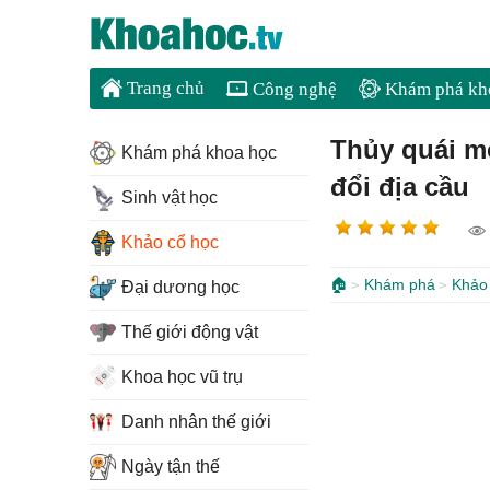
Trang chủ
Công nghệ
Khám phá kh
Thủy quái mọ
Khám phá khoa học
đổi địa cầu
Sinh vật học
Khảo cổ học
🏠
Khám phá
Khảo
Đại dương học
Thế giới động vật
Khoa học vũ trụ
Danh nhân thế giới
Ngày tận thế