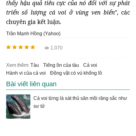
thấy hậu quả tiêu cực của nó đối với sự phát
triển số lượng cá voi ở vùng ven biển"
, các
chuyên gia kết luận.
Trần Mạnh Hồng (Yahoo)
1.070
Xem thêm:
tàu
tiếng ồn của tàu
cá voi
hành vi của cá voi
động vật có vú khổng lồ
Bài viết liên quan
Cá voi từng là sát thủ săn mồi răng sắc như
sư tử