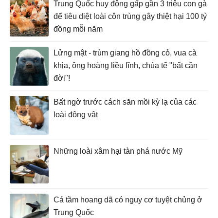
Trung Quốc huy động gấp gần 3 triệu con gà
để tiêu diệt loài côn trùng gây thiệt hại 100 tỷ
đồng mỗi năm
Lửng mật - trùm giang hồ đồng cỏ, vua cà
khịa, ông hoàng liều lĩnh, chúa tể "bất cần
đời"!
Bất ngờ trước cách săn mồi kỳ lạ của các
loài động vật
Những loài xâm hại tàn phá nước Mỹ
Cá tầm hoang dã có nguy cơ tuyệt chủng ở
Trung Quốc