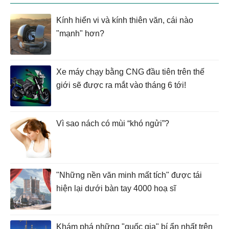
Kính hiển vi và kính thiên văn, cái nào
"mạnh" hơn?
Xe máy chạy bằng CNG đầu tiên trên thế
giới sẽ được ra mắt vào tháng 6 tới!
Vì sao nách có mùi “khó ngửi”?
"Những nền văn minh mất tích" được tái
hiện lại dưới bàn tay 4000 hoạ sĩ
Khám phá những "quốc gia" bí ẩn nhất trên