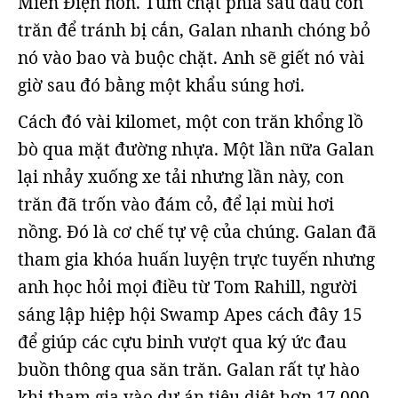
Miến Điện non. Túm chặt phía sau đầu con
trăn để tránh bị cắn, Galan nhanh chóng bỏ
nó vào bao và buộc chặt. Anh sẽ giết nó vài
giờ sau đó bằng một khẩu súng hơi.
Cách đó vài kilomet, một con trăn khổng lồ
bò qua mặt đường nhựa. Một lần nữa Galan
lại nhảy xuống xe tải nhưng lần này, con
trăn đã trốn vào đám cỏ, để lại mùi hơi
nồng. Đó là cơ chế tự vệ của chúng. Galan đã
tham gia khóa huấn luyện trực tuyến nhưng
anh học hỏi mọi điều từ Tom Rahill, người
sáng lập hiệp hội Swamp Apes cách đây 15
để giúp các cựu binh vượt qua ký ức đau
buồn thông qua săn trăn. Galan rất tự hào
khi tham gia vào dự án tiêu diệt hơn 17.000