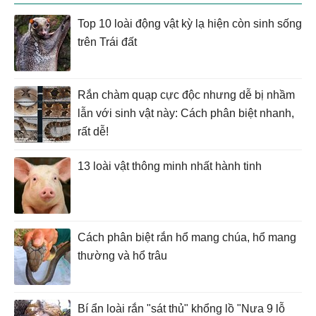
Top 10 loài động vật kỳ lạ hiện còn sinh sống
trên Trái đất
Rắn chàm quạp cực độc nhưng dễ bị nhầm
lẫn với sinh vật này: Cách phân biệt nhanh,
rất dễ!
13 loài vật thông minh nhất hành tinh
Cách phân biệt rắn hổ mang chúa, hổ mang
thường và hổ trâu
Bí ẩn loài rắn "sát thủ" khổng lồ "Nưa 9 lỗ