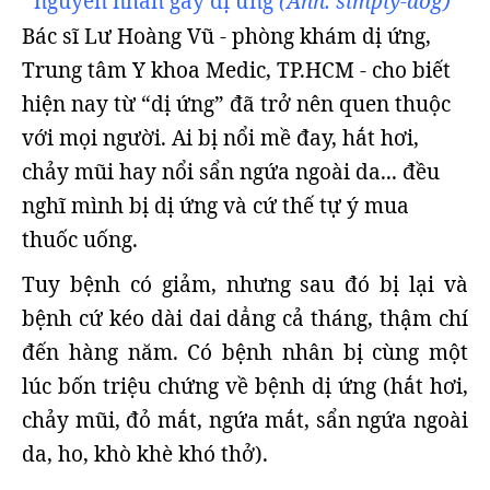
nguyên nhân gây dị ứng
(Ảnh: simply-dog)
Bác sĩ Lư Hoàng Vũ - phòng khám dị ứng,
Trung tâm Y khoa Medic, TP.HCM - cho biết
hiện nay từ “dị ứng” đã trở nên quen thuộc
với mọi người. Ai bị nổi mề đay, hắt hơi,
chảy mũi hay nổi sẩn ngứa ngoài da... đều
nghĩ mình bị dị ứng và cứ thế tự ý mua
thuốc uống.
Tuy bệnh có giảm, nhưng sau đó bị lại và
bệnh cứ kéo dài dai dẳng cả tháng, thậm chí
đến hàng năm. Có bệnh nhân bị cùng một
lúc bốn triệu chứng về bệnh dị ứng (hắt hơi,
chảy mũi, đỏ mắt, ngứa mắt, sẩn ngứa ngoài
da, ho, khò khè khó thở).