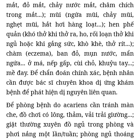
mắt, đỏ mắt, chảy nước mắt, châm chích
trong mắt...); mũi (ngứa mũi, chảy mũi,
nghẹt mũi, hắt hơi hàng loạt...); hen phế
quản (khó thở khi thở ra, ho, rối loạn thở khi
ngủ hoặc khi gắng sức, khò khè, thở rít...);
chàm (eczema), ban đỏ, mụn nước, mẩn
ngứa... ở má, nếp gấp, cùi chỏ, khuỷu tay...;
mề đay. Để chẩn đoán chính xác, bệnh nhân
cần được bác sĩ chuyên khoa dị ứng khám
bệnh để phát hiện dị nguyên liên quan.
Để phòng bệnh do acariens cần tránh màn
che, đồ chơi có lông, thảm, vải trải giường...;
giặt thường xuyên đồ ngủ trong phòng và
phơi nắng một lần/tuần; phòng ngủ thoáng