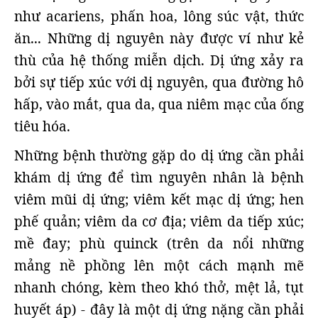
như acariens, phấn hoa, lông súc vật, thức
ăn... Những dị nguyên này được ví như kẻ
thù của hệ thống miễn dịch. Dị ứng xảy ra
bởi sự tiếp xúc với dị nguyên, qua đường hô
hấp, vào mắt, qua da, qua niêm mạc của ống
tiêu hóa.
Những bệnh thường gặp do dị ứng cần phải
khám dị ứng để tìm nguyên nhân là bệnh
viêm mũi dị ứng; viêm kết mạc dị ứng; hen
phế quản; viêm da cơ địa; viêm da tiếp xúc;
mề đay; phù quinck (trên da nổi những
mảng nề phồng lên một cách mạnh mẽ
nhanh chóng, kèm theo khó thở, mệt lả, tụt
huyết áp) - đây là một dị ứng nặng cần phải