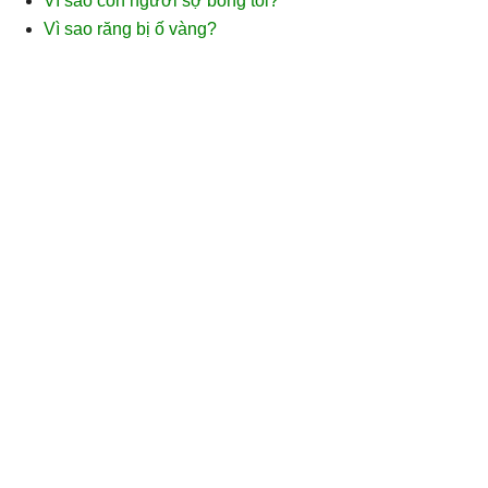
Vì sao con người sợ bóng tối?
Vì sao răng bị ố vàng?