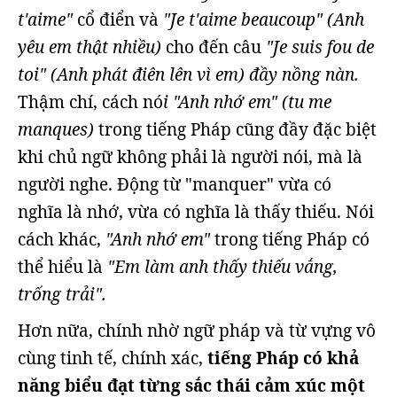
t'aime"
cổ điển và
"Je t'aime beaucoup" (Anh
yêu em thật nhiều)
cho đến câu
"Je suis fou de
toi" (Anh phát điên lên vì em) đầy nồng nàn.
Thậm chí, cách nó
i "Anh nhớ em" (tu me
manques)
trong tiếng Pháp cũng đầy đặc biệt
khi chủ ngữ không phải là người nói, mà là
người nghe. Động từ "manquer" vừa có
nghĩa là nhớ, vừa có nghĩa là thấy thiếu. Nói
cách khác,
"Anh nhớ em"
trong tiếng Pháp có
thể hiểu là
"Em làm anh thấy thiếu vắng,
trống trải".
Hơn nữa, chính nhờ ngữ pháp và từ vựng vô
cùng tinh tế, chính xác,
tiếng Pháp có khả
năng biểu đạt từng sắc thái cảm xúc một