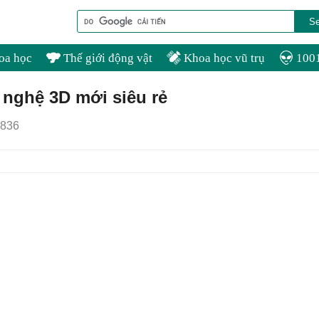
oa học
Thế giới động vật
Khoa học vũ trụ
1001
 nghệ 3D mới siêu rẻ
836