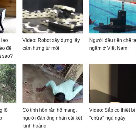
 lao
Video: Robot xây dựng lấy
Người đầu tiên chế tạ
èo để
cảm hứng từ mối
ngầm ở Việt Nam
ra sao?
g lồ
Cố tình hôn rắn hổ mang,
Video: Sắp có thiết bị
p
người đàn ông nhận cái kết
"chữa" ngủ ngáy
kinh hoàng