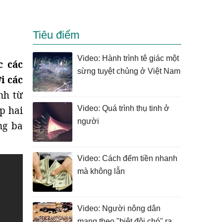
Tiêu điểm
Video: Hành trình tê giác một
c các
sừng tuyệt chủng ở Việt Nam
i các
nh từ
p hai
Video: Quá trình thụ tinh ở
người
ng ba
Video: Cách đếm tiền nhanh
mà không lẫn
Video: Người nông dân
mang theo "biệt đội chó" ra