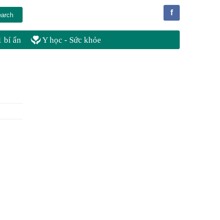
f
 bí ẩn
Y học - Sức khỏe