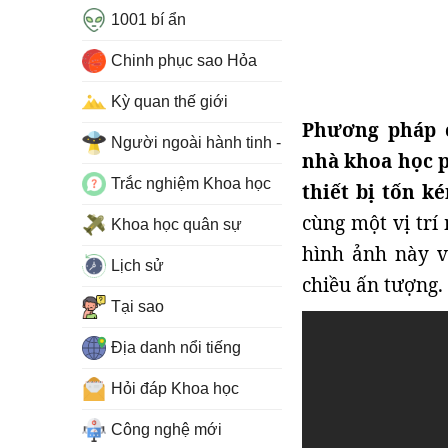
1001 bí ẩn
Chinh phục sao Hỏa
Kỳ quan thế giới
Phương pháp c
Người ngoài hành tinh - UFO
nhà khoa học p
Trắc nghiệm Khoa học
thiết bị tốn k
cùng một vị trí
Khoa học quân sự
hình ảnh này v
Lịch sử
chiều ấn tượng.
Tại sao
Địa danh nổi tiếng
Hỏi đáp Khoa học
Công nghệ mới