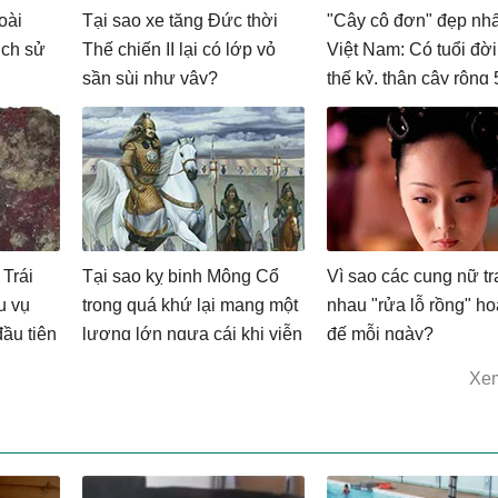
oài
Tại sao xe tăng Đức thời
"Cây cô đơn" đẹp nhấ
lịch sử
Thế chiến II lại có lớp vỏ
Việt Nam: Có tuổi đờ
sần sùi như vậy?
thế kỷ, thân cây rộng 
người ôm không hết
 Trái
Tại sao kỵ binh Mông Cổ
Vì sao các cung nữ t
u vụ
trong quá khứ lại mang một
nhau "rửa lỗ rồng" h
đầu tiên
lượng lớn ngựa cái khi viễn
đế mỗi ngày?
chinh?
Xe