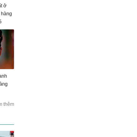
t ở
i hàng
5
ranh
oàng
m thêm