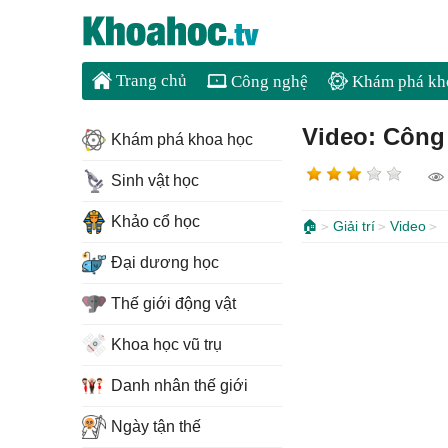
Trang chủ
Công nghệ
Khám phá kh
Video: Công
Khám phá khoa học
Sinh vật học
Khảo cổ học
🏠
Giải trí
Video
Đại dương học
Thế giới động vật
Khoa học vũ trụ
Danh nhân thế giới
Ngày tận thế