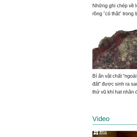
Những ghi chép về l
rồng "có thật" trong 
Bí ẩn vật chất “ngoài
đất” được sinh ra sa
thử vũ khí hạt nhân 
trong lịch sử
Video