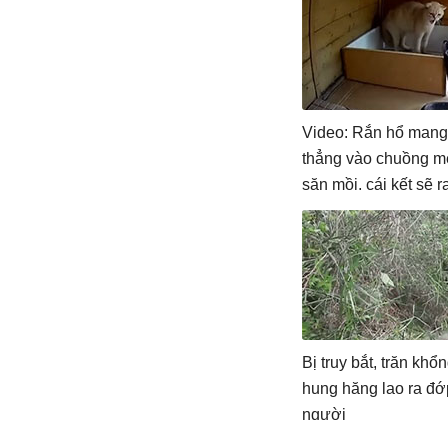
Video: Rắn hổ mang
thẳng vào chuồng m
săn mồi, cái kết sẽ 
Bị truy bắt, trăn khổn
hung hăng lao ra đớ
người