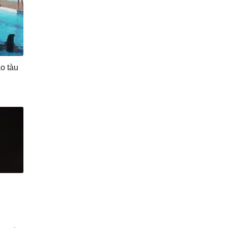
o tàu