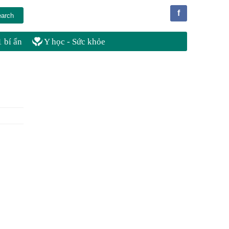
f
 bí ẩn
Y học - Sức khỏe