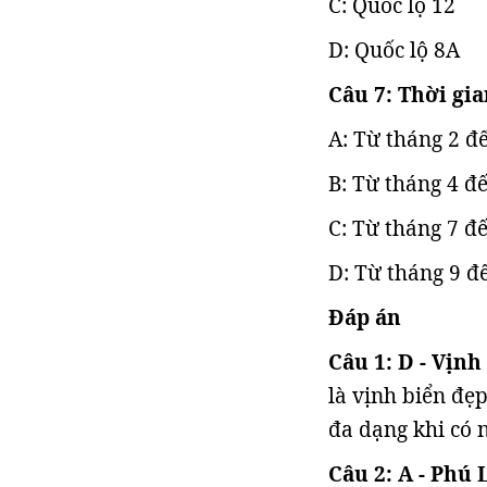
C: Quốc lộ 12
D: Quốc lộ 8A
Câu 7: Thời gi
A: Từ tháng 2 đ
B: Từ tháng 4 đ
C: Từ tháng 7 đ
D: Từ tháng 9 đ
Đáp án
Câu 1: D - Vịnh
là vịnh biển đẹp
đa dạng khi có 
Câu 2: A - Phú 