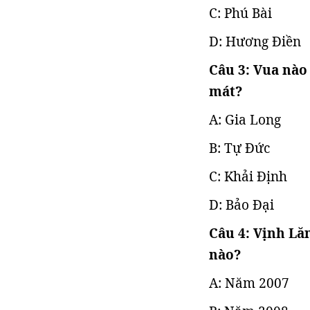
C: Phú Bài
D: Hương Điền
Câu 3: Vua nào
mát?
A: Gia Long
B: Tự Đức
C: Khải Định
D: Bảo Đại
Câu 4: Vịnh Lă
nào?
A: Năm 2007