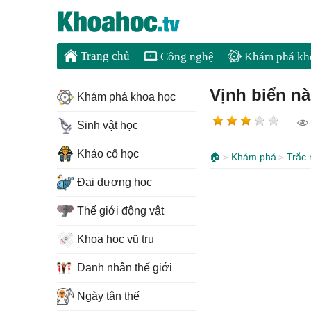
Trang chủ
Công nghệ
Khám phá kh
Vịnh biển nà
Khám phá khoa học
Sinh vật học
Khảo cổ học
🏠
Khám phá
Trắc
Đại dương học
Thế giới động vật
Khoa học vũ trụ
Danh nhân thế giới
Ngày tận thế