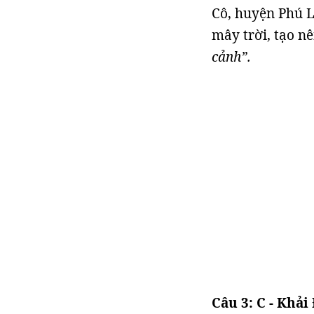
Cô, huyện Phú L
mây trời, tạo n
cảnh”.
Câu 3: C - Khải