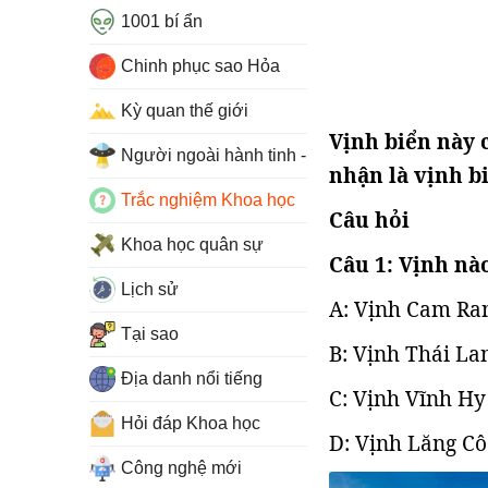
1001 bí ẩn
Chinh phục sao Hỏa
Kỳ quan thế giới
Vịnh biển này 
Người ngoài hành tinh - UFO
nhận là vịnh bi
Trắc nghiệm Khoa học
Câu hỏi
Khoa học quân sự
Câu 1: Vịnh nà
Lịch sử
A: Vịnh Cam Ra
Tại sao
B: Vịnh Thái La
Địa danh nổi tiếng
C: Vịnh Vĩnh Hy
Hỏi đáp Khoa học
D: Vịnh Lăng Cô
Công nghệ mới