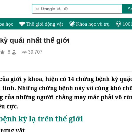
oa học
Thế giới động vật
Khoa học vũ trụ
1001
kỳ quái nhất thế giới
8
39.707
của giới y khoa, hiện có 14 chứng bệnh kỳ quặc
h tinh. Những chứng bệnh này vô cùng khó ch
ng của những người chẳng may mắc phải vô cù
êu cực.
ệnh kỳ lạ trên thế giới
dương vật