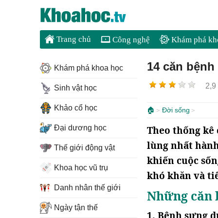
Trang chủ
Công nghệ
Khám phá kh
14 căn bệnh 
Khám phá khoa học
2,9
Sinh vật học
Khảo cổ học
🏠
Đời sống
Đại dương học
Theo thống kê 
lùng nhất hàn
Thế giới động vật
khiến cuộc số
Khoa học vũ trụ
khó khăn và ti
Danh nhân thế giới
Những căn b
Ngày tận thế
1. Bệnh sưng 