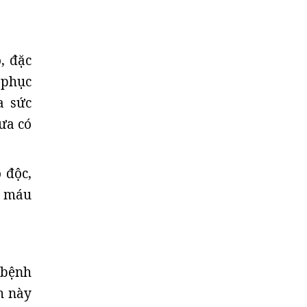
, đặc
t phục
a sức
ưa có
 độc,
y máu
 bệnh
h này