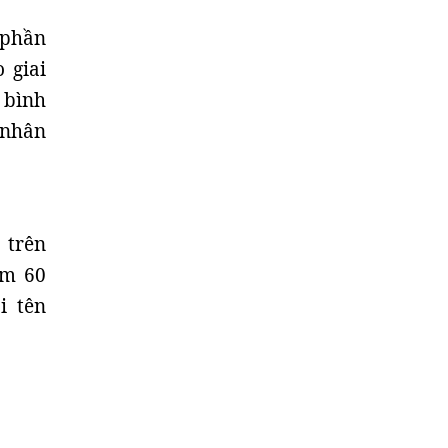
 phần
 giai
 bình
 nhân
 trên
ăm 60
i tên