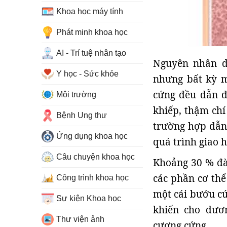
Khoa học máy tính
Phát minh khoa học
AI - Trí tuệ nhân tạo
Nguyên nhân d
Y học - Sức khỏe
nhưng bất kỳ m
cứng đều dẫn đ
Môi trường
khiếp, thậm chí
Bệnh Ung thư
trường hợp dẫn
Ứng dụng khoa học
quá trình giao h
Câu chuyện khoa học
Khoảng 30 % đà
các phần cơ thể
Công trình khoa học
một cái bướu c
Sự kiện Khoa học
khiến cho dươ
Thư viện ảnh
cương cứng.