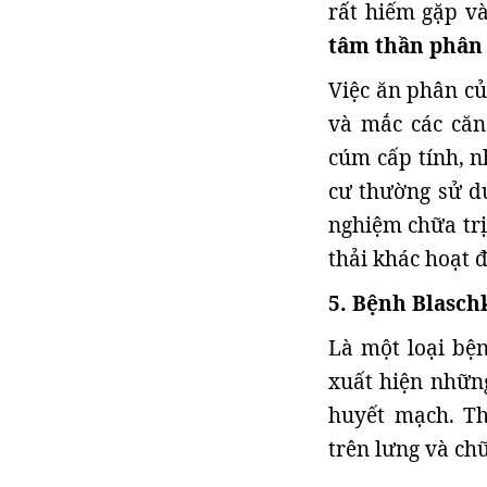
rất hiếm gặp v
tâm thần phân l
Việc ăn phân củ
và mắc các căn
cúm cấp tính, n
cư thường sử d
nghiệm chữa trị
thải khác hoạt 
5. Bệnh Blasch
Là một loại bệ
xuất hiện nhữn
huyết mạch. T
trên lưng và chữ