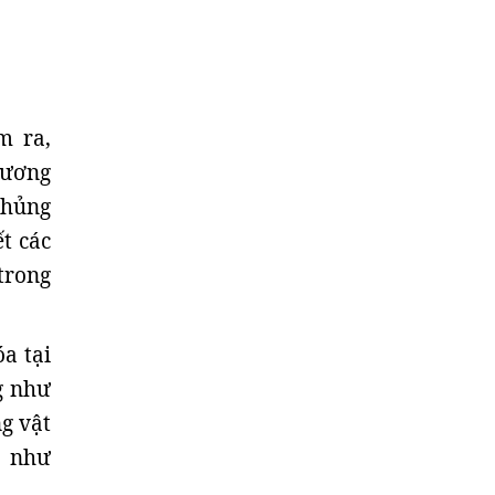
m ra,
cương
khủng
ết các
trong
a tại
g như
g vật
c như