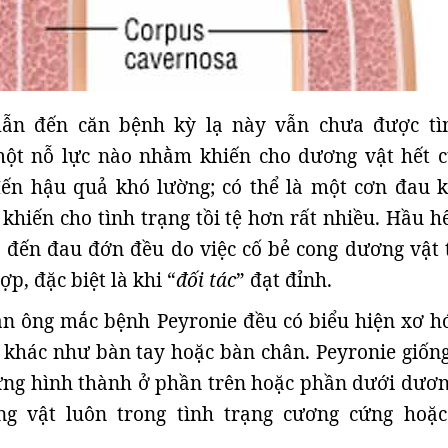
ẫn đến căn bệnh kỳ lạ này vẫn chưa được tì
ột nỗ lực nào nhằm khiến cho dương vật hết 
ến hậu quả khó lường; có thể là một cơn đau 
 khiến cho tình trạng tồi tệ hơn rất nhiều. Hầu h
 đến đau đớn đều do việc cố bẻ cong dương vật 
ợp, đặc biệt là khi “
đối tác
” đạt đỉnh.
n ông mắc bệnh Peyronie đều có biểu hiện xơ hó
 khác như bàn tay hoặc bàn chân. Peyronie giốn
ứng hình thành ở phần trên hoặc phần dưới dươn
ng vật luôn trong tình trạng cương cứng hoặ