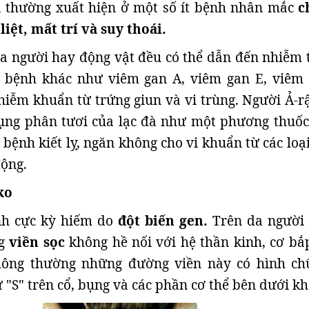
à thường xuất hiện ở một số ít bệnh nhân mắc
c
iệt, mất trí và suy thoái.
a người hay động vật đều có thể dẫn đến nhiễm 
 bệnh khác như viêm gan A, viêm gan E, viêm 
hiễm khuẩn từ trứng giun và vi trùng. Người Ả-r
ụng phân tươi của lạc đà như một phương thuốc
 bệnh kiết lỵ, ngăn không cho vi khuẩn từ các loạ
động.
ko
nh cực kỳ hiếm do
đột biến gen.
Trên da người
g
viền sọc
không hề nối với hệ thần kinh, cơ bắ
hông thường những đường viền này có hình ch
 "S" trên cổ, bụng và các phần cơ thể bên dưới kh