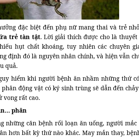
hưởng đặc biệt đến phụ nữ mang thai và trẻ nhỏ
ứa trẻ tàn tật
. Lời giải thích được cho là thuyế
thiếu hụt chất khoáng, tuy nhiên các chuyên gi
g định đó là nguyên nhân chính, và hiện vẫn ch
ệu quả.
nguy hiểm khi người bệnh ăn nhầm những thứ có
, phân động vật có ký sinh trùng sẽ dẫn đến chả
tử vong rất cao.
 ăn… phân
ng những căn bệnh rối loạn ăn uống, người mắc
hân hơn bất kỳ thứ nào khác. May mắn thay, bện