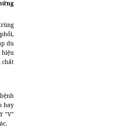
hứng
trùng
phổi,
ập du
 hiệu
i chất
 bệnh
p hay
ữ "V"
ác.