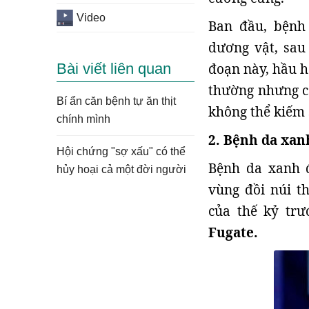
Video
Ban đầu, bệnh
dương vật, sau
Bài viết liên quan
đoạn này, hầu h
thường nhưng c
Bí ẩn căn bệnh tự ăn thịt
không thể kiếm 
chính mình
2. Bệnh da xan
Hội chứng "sợ xấu" có thể
Bệnh da xanh đ
hủy hoại cả một đời người
vùng đồi núi t
của thế kỷ trư
Fugate.