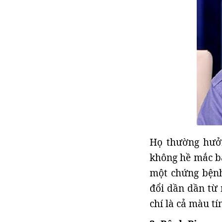
Họ thường hưởn
không hề mắc b
một chứng bệnh
đổi dần dần từ
chí là cả màu tí