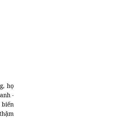
g, họ
anh -
 biến
 thậm