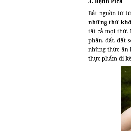
3. Bệnh Pica
Bắt nguồn từ t
những thứ khô
tất cả mọi thứ.
phấn, đất, đất 
những thức ăn b
thực phẩm đi k