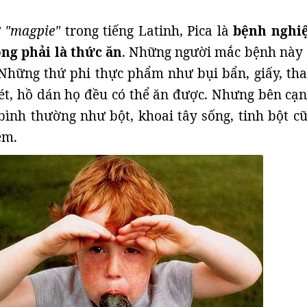
ừ
"magpie"
trong tiếng Latinh, Pica là
bệnh nghi
ng phải là thức ăn
. Những người mắc bệnh này 
 Những thứ phi thực phẩm như bụi bẩn, giấy, tha
sét, hồ dán họ đều có thể ăn được. Nhưng bên cạn
ình thường như bột, khoai tây sống, tinh bột cũ
èm.