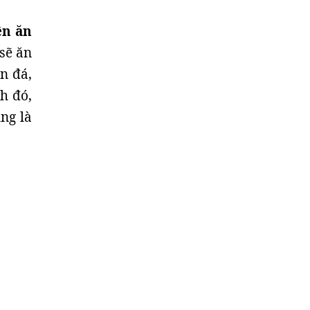
ện ăn
sẽ ăn
n đá,
h đó,
ng là