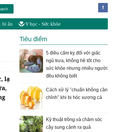
f
 bí ẩn
Y học - Sức khỏe
Tiêu điểm
5 điều cấm kỵ đối với giấc
ngủ trưa, không hề tốt cho
sức khỏe nhưng nhiều người
đều không biết
, lạ
ữa,
Cách xử lý "chuẩn không cần
ng
chỉnh" khi bị hóc xương cá
Kỹ thuật trồng và chăm sóc
cây sung cảnh ra quả