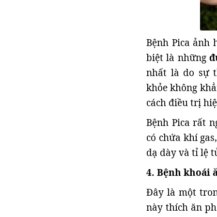
Bệnh Pica ảnh 
biệt là những
đ
nhất là do sự 
khỏe không khẳn
cách điều trị hi
Bệnh Pica rất 
có chứa khí gas
dạ dày và tỉ lệ 
4. Bệnh khoái
Đây là một tro
này thích ăn p