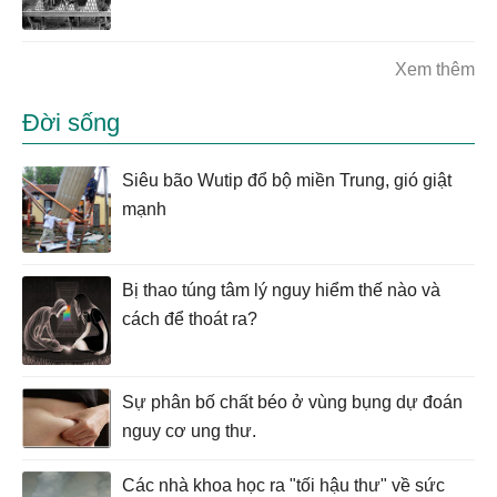
Xem thêm
Đời sống
Siêu bão Wutip đổ bộ miền Trung, gió giật
mạnh
Bị thao túng tâm lý nguy hiểm thế nào và
cách để thoát ra?
Sự phân bố chất béo ở vùng bụng dự đoán
nguy cơ ung thư.
Các nhà khoa học ra "tối hậu thư" về sức