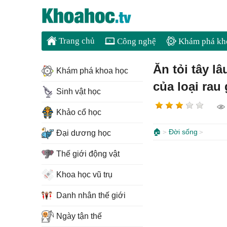
Trang chủ
Công nghệ
Khám phá kh
Ăn tỏi tây l
Khám phá khoa học
của loại rau 
Sinh vật học
Khảo cổ học
🏠
Đời sống
Đại dương học
Thế giới động vật
Khoa học vũ trụ
Danh nhân thế giới
Ngày tận thế