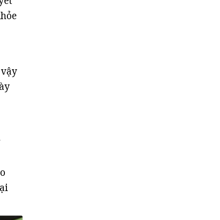
yết
khỏe
 vậy
này
h
ao
ại