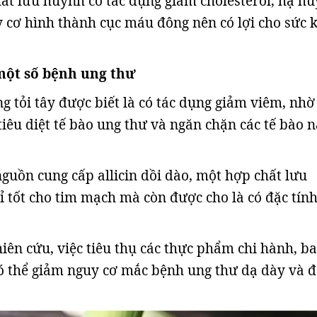
ất lưu huỳnh có tác dụng giảm cholesterol, hạ hu
 cơ hình thành cục máu đông nên có lợi cho sức 
 một số bệnh ung thư
g tỏi tây được biết là có tác dụng giảm viêm, nhờ
tiêu diệt tế bào ung thư và ngăn chặn các tế bào 
nguồn cung cấp allicin dồi dào, một hợp chất lưu
 tốt cho tim mạch mà còn được cho là có đặc tín
iên cứu, việc tiêu thụ các thực phẩm chi hành, b
có thể giảm nguy cơ mắc bệnh ung thư dạ dày và đ