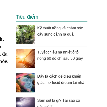
Tiêu điểm
Kỹ thuật trồng và chăm sóc
cây sung cảnh ra quả
h,
ó
Tuyệt chiêu hạ nhiệt ô tô
, đa
nóng 60 độ chỉ sau 30 giây
hỏe.
Đây là cách để điều khiển
giấc mơ lucid dream tại nhà
Sấm sét là gì? Tại sao có
sấm sét?