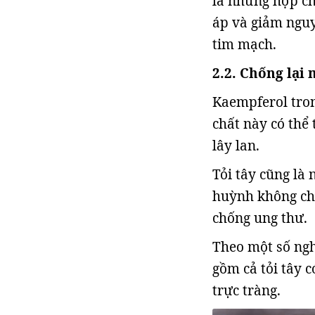
là những hợp ch
áp và giảm nguy
tim mạch.
2.2. Chống lại
Kaempferol tron
chất này có thể 
lây lan.
Tỏi tây cũng là 
huỳnh không chỉ
chống ung thư.
Theo một số ngh
gồm cả tỏi tây 
trực tràng.