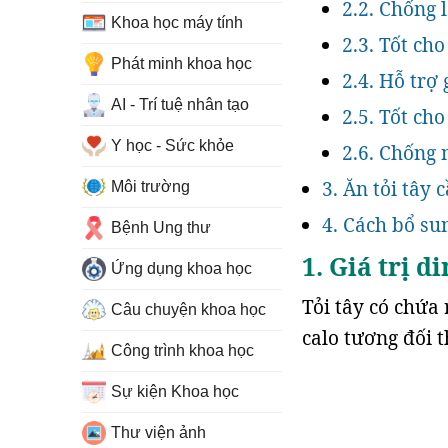
2.2. Chống 
Khoa học máy tính
2.3. Tốt cho
Phát minh khoa học
2.4. Hỗ trợ
AI - Trí tuệ nhân tạo
2.5. Tốt ch
Y học - Sức khỏe
2.6. Chống 
3. Ăn tỏi tây 
Môi trường
4. Cách bổ su
Bệnh Ung thư
1. Giá trị d
Ứng dụng khoa học
Tỏi tây có chứa
Câu chuyện khoa học
calo tương đối 
Công trình khoa học
Sự kiện Khoa học
Thư viện ảnh