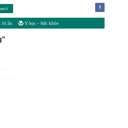
f
 bí ẩn
Y học - Sức khỏe
g"