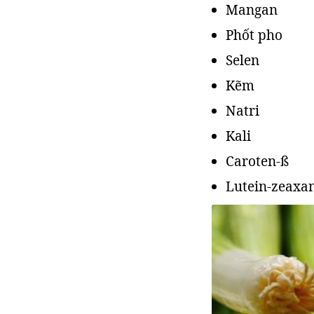
Mangan
Phốt pho
Selen
Kẽm
Natri
Kali
Caroten-ß
Lutein-zeaxa