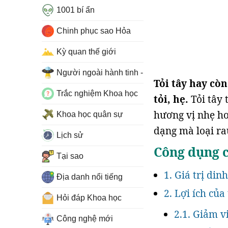
1001 bí ẩn
Chinh phục sao Hỏa
Kỳ quan thế giới
Người ngoài hành tinh - UFO
Tỏi tây hay cò
Trắc nghiệm Khoa học
tỏi, hẹ.
Tỏi tây
hương vị nhẹ hơ
Khoa học quân sự
dạng mà loại rau
Lịch sử
Công dụng c
Tại sao
1. Giá trị din
Địa danh nổi tiếng
2. Lợi ích của
Hỏi đáp Khoa học
2.1. Giảm v
Công nghệ mới