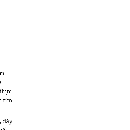
ảm
a
 thực
u tim
, đây