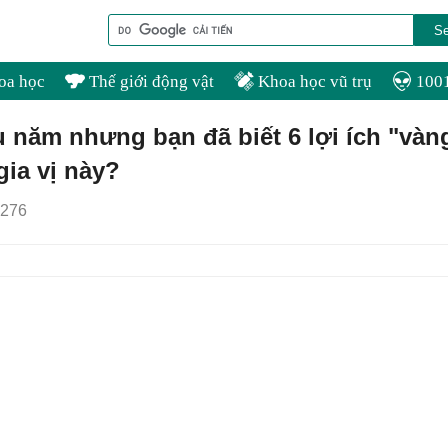
oa học
Thế giới động vật
Khoa học vũ trụ
1001
âu năm nhưng bạn đã biết 6 lợi ích "vàn
gia vị này?
276