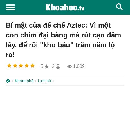
Bí mật của đế chế Aztec: Vì một
con chim đại bàng mà rút cạn đầm
lầy, để rồi "kho báu" trăm năm lộ
ra!
5
2
1.609
🏠
Khám phá
Lịch sử