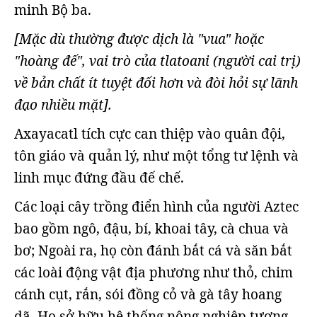
minh Bộ ba.
[Mặc dù thường được dịch là "vua" hoặc
"hoàng đế", vai trò của tlatoani (người cai trị)
về bản chất ít tuyệt đối hơn và đòi hỏi sự lãnh
đạo nhiều mặt].
Axayacatl tích cực can thiệp vào quân đội,
tôn giáo và quản lý, như một tổng tư lệnh và
linh mục đứng đầu đế chế.
Các loại cây trồng điển hình của người Aztec
bao gồm ngô, đậu, bí, khoai tây, cà chua và
bơ; Ngoài ra, họ còn đánh bắt cá và săn bắt
các loài động vật địa phương như thỏ, chim
cánh cụt, rắn, sói đồng cỏ và gà tây hoang
dã. Họ sở hữu hệ thống nông nghiệp tương