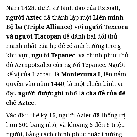
Năm 1428, dưới sự lãnh đạo của Itzcoatl,
người Aztec
đã thành lập một
Liên minh
Bộ ba (Triple Alliance)
với
người Texcoca
và người Tlacopan
để đánh bại đối thủ
mạnh nhất của họ để có ảnh hưởng trong
khu vực,
người Tepanec
, và chinh phục thủ
đô Azcapotzalco của người Tepanec. Người
kế vị của Itzcoatl là
Montezuma I,
lên nắm
quyền vào năm 1440, là một chiến binh vĩ
đại,
người được ghi nhớ là cha đẻ của đế
chế Aztec.
Vào đầu thế kỷ 16, người Aztec đã thống trị
hơn 500 bang nhỏ, và khoảng 5 đến 6 triệu
người, bằng cách chinh phục hoặc thương