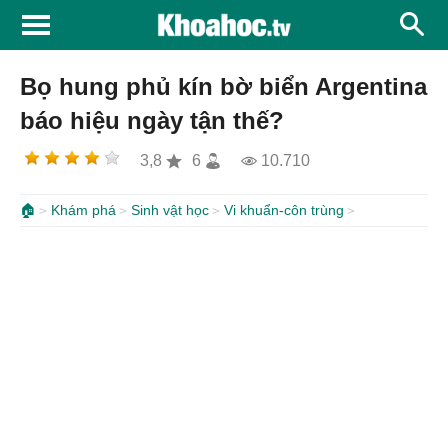
Bọ hung phủ kín bờ biển Argentina
báo hiệu ngày tận thế?
3,8
6
10.710
🏠
Khám phá
Sinh vật học
Vi khuẩn-côn trùng