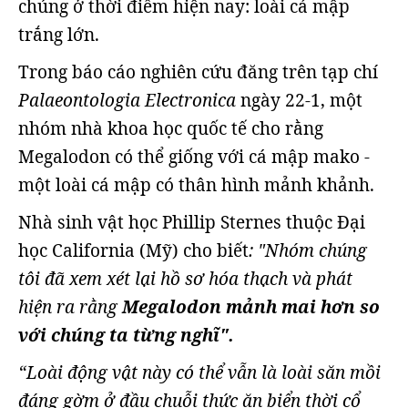
chúng ở thời điểm hiện nay: loài cá mập
trắng lớn.
Trong báo cáo nghiên cứu đăng trên tạp chí
Palaeontologia Electronica
ngày 22-1, một
nhóm nhà khoa học quốc tế cho rằng
Megalodon có thể giống với cá mập mako -
một loài cá mập có thân hình mảnh khảnh.
Nhà sinh vật học Phillip Sternes thuộc Đại
học California (Mỹ) cho biết
: "Nhóm chúng
tôi đã xem xét lại hồ sơ hóa thạch và phát
hiện ra rằng
Megalodon mảnh mai hơn so
với chúng ta từng nghĩ".
“Loài động vật này có thể vẫn là loài săn mồi
đáng gờm ở đầu chuỗi thức ăn biển thời cổ