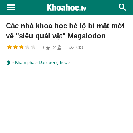
Các nhà khoa học hé lộ bí mật mới
về "siêu quái vật" Megalodon
3
2
743
🏠
Khám phá
Đại dương học