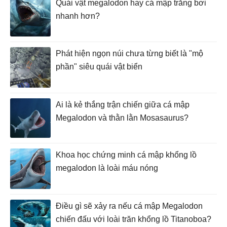
Quái vật megalodon hay cá mập trắng bơi
nhanh hơn?
Phát hiện ngọn núi chưa từng biết là "mộ
phần" siêu quái vật biển
Ai là kẻ thắng trận chiến giữa cá mập
Megalodon và thằn lằn Mosasaurus?
Khoa học chứng minh cá mập khổng lồ
megalodon là loài máu nóng
Điều gì sẽ xảy ra nếu cá mập Megalodon
chiến đấu với loài trăn khổng lồ Titanoboa?