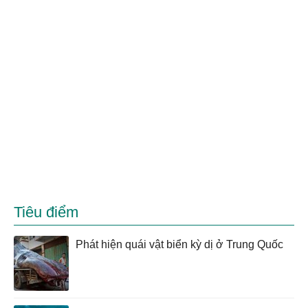
Tiêu điểm
Phát hiện quái vật biển kỳ dị ở Trung Quốc