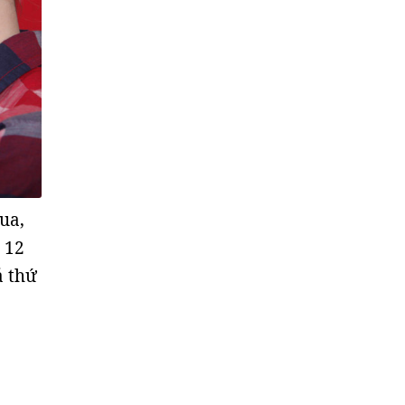
ua,
 12
ả thứ