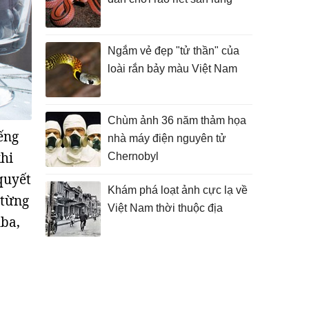
Ngắm vẻ đẹp "tử thần" của
loài rắn bảy màu Việt Nam
Chùm ảnh 36 năm thảm họa
ếng
nhà máy điện nguyên tử
hi
Chernobyl
quyết
Khám phá loạt ảnh cực lạ về
 từng
Việt Nam thời thuộc địa
uba,