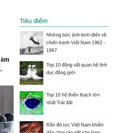
Tiêu điểm
Những bức ảnh kinh điển về
chiến tranh Việt Nam 1962 -
1967
 làm
Top 10 động vật quan hệ tình
,
dục đồng giới
Top 10 hố thiên thạch lớn
nhất Trái đất
Rắn đỏ rực Việt Nam khiến
dân chơi ráo riết săn lùng