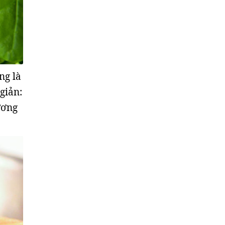
ng là
giản:
ương