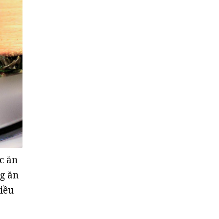
c ăn
ng ăn
iều