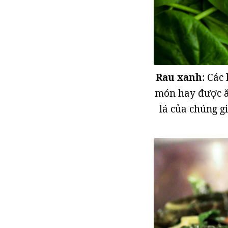
Rau xanh
: Các
món hay được ăn
lá của chúng g