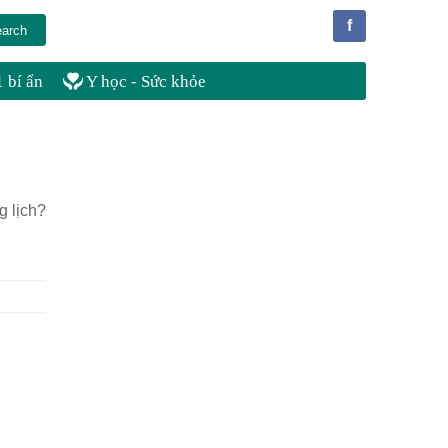
f
 bí ẩn
Y học - Sức khỏe
g lịch?