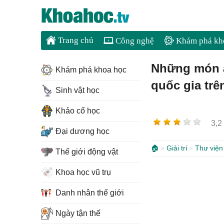
Trang chủ
Công nghệ
Khám phá kh
Những món ă
Khám phá khoa học
quốc gia trê
Sinh vật học
Khảo cổ học
3,2
Đại dương học
🏠
Giải trí
Thư viện
Thế giới động vật
Khoa học vũ trụ
Danh nhân thế giới
Ngày tận thế