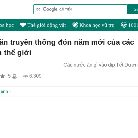
oa học
Thế giới động vật
Khoa học vũ trụ
1001
n truyền thống đón năm mới của các
n thế giới
Các nước ăn gì vào dịp Tết Dươn
5
6.309
 ảnh