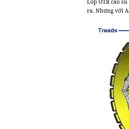
Lốp OTR cao su 
ra. Nhưng với A