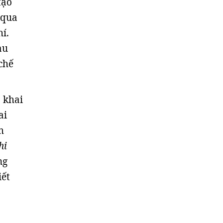
tạo
 qua
í.
au
chế
 khai
ai
m
hi
ng
iết