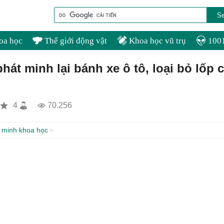
oa học
Thế giới động vật
Khoa học vũ trụ
1001
hát minh lại bánh xe ô tô, loại bỏ lốp 
4
70.256
 minh khoa học