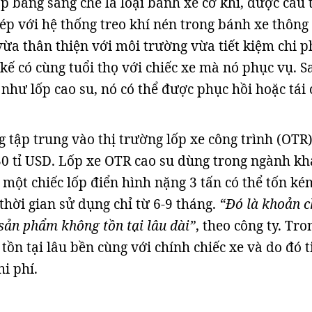
 bằng sáng chế là loại bánh xe cơ khí, được cấu 
ép với hệ thống treo khí nén trong bánh xe thông
vừa thân thiện với môi trường vừa tiết kiệm chi ph
kế có cùng tuổi thọ với chiếc xe mà nó phục vụ. S
 như lốp cao su, nó có thể được phục hồi hoặc tái 
tập trung vào thị trường lốp xe công trình (OTR)
 30 tỉ USD. Lốp xe OTR cao su dùng trong ngành kh
 một chiếc lốp điển hình nặng 3 tấn có thể tốn ké
thời gian sử dụng chỉ từ 6-9 tháng.
“Đó là khoản c
sản phẩm không tồn tại lâu dài”
, theo công ty. Tro
tồn tại lâu bền cùng với chính chiếc xe và do đó t
i phí.