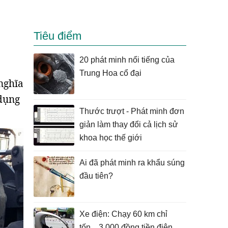
Tiêu điểm
20 phát minh nổi tiếng của
Trung Hoa cổ đại
nghĩa
 dụng
Thước trượt - Phát minh đơn
giản làm thay đổi cả lịch sử
khoa học thế giới
Ai đã phát minh ra khẩu súng
đầu tiên?
Xe điện: Chạy 60 km chỉ
tốn... 3.000 đồng tiền điện