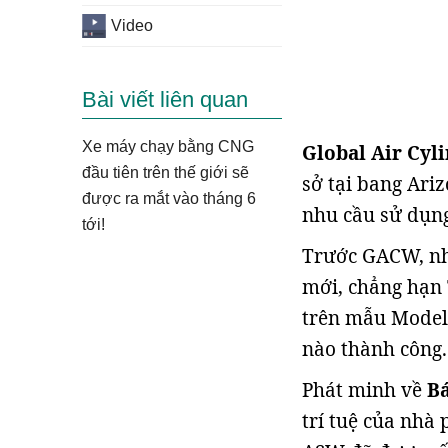
Video
Bài viết liên quan
Xe máy chạy bằng CNG
Global Air Cy
đầu tiên trên thế giới sẽ
sở tại bang Ariz
được ra mắt vào tháng 6
nhu cầu sử dụng
tới!
Trước GACW, nhi
mới, chẳng hạn 
trên mẫu Model 
nào thành công.
Phát minh về
Bá
trí tuệ của nhà 