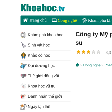
Trang chủ
Công nghệ
Khám phá kh
Công ty Mỹ p
Khám phá khoa học
su
Sinh vật học
3,3
Khảo cổ học
🏠
Công nghệ
Phát
Đại dương học
Thế giới động vật
Khoa học vũ trụ
Danh nhân thế giới
Ngày tận thế