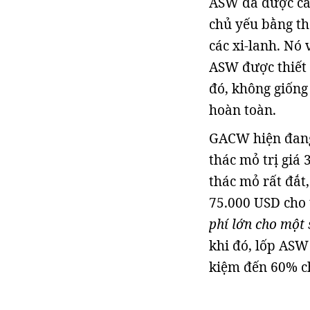
ASW đã được cấp
chủ yếu bằng th
các xi-lanh. Nó 
ASW được thiết 
đó, không giống
hoàn toàn.
GACW hiện đang 
thác mỏ trị giá
thác mỏ rất đắt,
75.000 USD cho 
phí lớn cho một 
khi đó, lốp ASW 
kiệm đến 60% ch