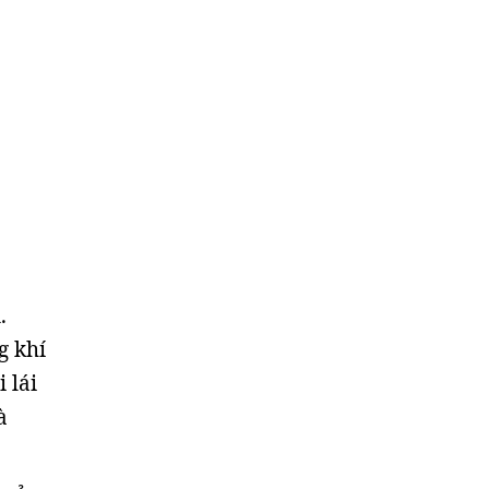
.
g khí
 lái
à