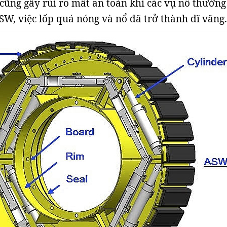
cũng gây rủi ro mất an toàn khi các vụ nổ thường
SW, việc lốp quá nóng và nổ đã trở thành dĩ vãng.