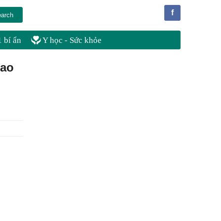
f
 bí ẩn
Y học - Sức khỏe
cao