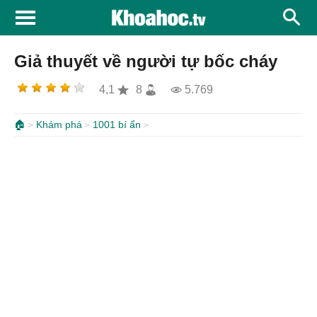
Giả thuyết về người tự bốc cháy
4,1
8
5.769
🏠
Khám phá
1001 bí ẩn