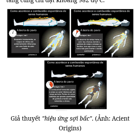
táng cũng chỉ đạt khoảng 982 độ C.
Giả thuyết
"hiệu ứng sợi bấc"
. (Ảnh: Acient
Origins)