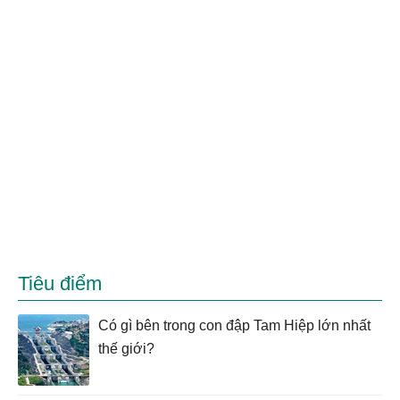
Tiêu điểm
Có gì bên trong con đập Tam Hiệp lớn nhất
thế giới?