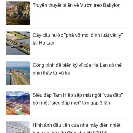
Truyền thuyết bí ẩn về Vườn treo Babylon
Cây cầu nước "phá vỡ mọi định luật vật lý"
tại Hà Lan
Công trình đê biển kỳ vĩ của Hà Lan có thể
nhìn thấy từ vũ trụ
Siêu đập Tam Hiệp sắp mất ngôi "vua đập"
bởi một "siêu đập mới" lớn gấp 3 lần
Hình ảnh đầu tiên của nhà máy điện nhiệt
hạch có thể cấp điện cho 50.000 hộ