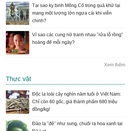
Tại sao kỵ binh Mông Cổ trong quá khứ lại
mang một lượng lớn ngựa cái khi viễn
chinh?
Vì sao các cung nữ tranh nhau "rửa lỗ rồng"
hoàng đế mỗi ngày?
Xem thêm
Thực vật
Độc lạ loài cây nghìn năm tuổi ở Việt Nam:
Chỉ còn 60 gốc, giá thành phẩm 680 triệu
đồng/kg!
Đào lạ "đẻ" như sung, chuối ra hoa xanh tại