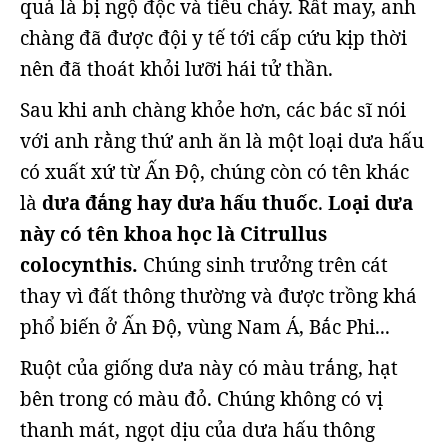
quả là bị ngộ độc và tiêu chảy. Rất may, anh
chàng đã được đội y tế tới cấp cứu kịp thời
nên đã thoát khỏi lưỡi hái tử thần.
Sau khi anh chàng khỏe hơn, các bác sĩ nói
với anh rằng thứ anh ăn là một loại dưa hấu
có xuất xứ từ Ấn Độ, chúng còn có tên khác
là
dưa đắng hay dưa hấu thuốc
.
Loại dưa
này có tên khoa học là Citrullus
colocynthis.
Chúng sinh trưởng trên cát
thay vì đất thông thường và được trồng khá
phổ biến ở Ấn Độ, vùng Nam Á, Bắc Phi...
Ruột của giống dưa này có màu trắng, hạt
bên trong có màu đỏ. Chúng không có vị
thanh mát, ngọt dịu của dưa hấu thông