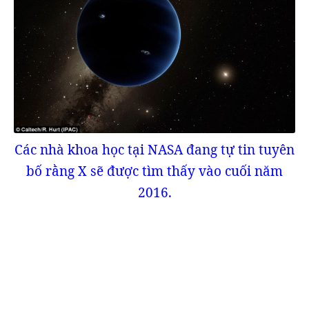
Các nhà khoa học tại NASA đang tự tin tuyên
bố rằng X sẽ được tìm thấy vào cuối năm
2016.