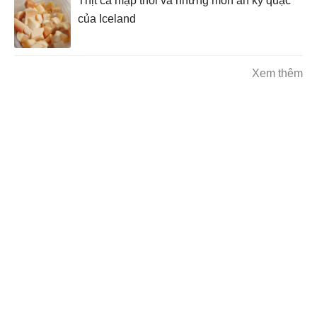
Thịt cá mập thối và những món ăn kỳ quặc
của Iceland
Xem thêm