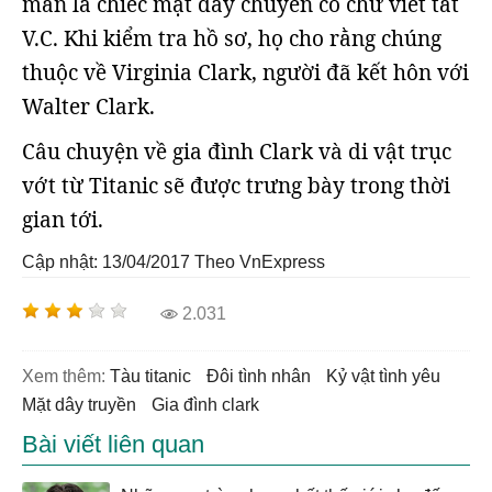
mắn là chiếc mặt dây chuyền có chữ viết tắt
V.C. Khi kiểm tra hồ sơ, họ cho rằng chúng
thuộc về Virginia Clark, người đã kết hôn với
Walter Clark.
Câu chuyện về gia đình Clark và di vật trục
vớt từ Titanic sẽ được trưng bày trong thời
gian tới.
Cập nhật: 13/04/2017
Theo VnExpress
2.031
Xem thêm:
tàu titanic
đôi tình nhân
kỷ vật tình yêu
mặt dây truyền
gia đình clark
Bài viết liên quan