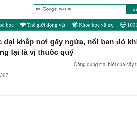
oa học
Thế giới động vật
Khoa học vũ trụ
1001
 dại khắp nơi gây ngứa, nổi ban đỏ kh
ng lại là vị thuốc quý
Công dụng ít ai biết của cây
387