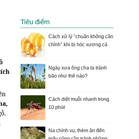
Tiêu điểm
Cách xử lý "chuẩn không cần
chỉnh" khi bị hóc xương cá
ỏ
Ngày xưa ông cha ta tránh
 ích
bão như thế nào?
tên
Cách diệt muỗi nhanh trong
ma,
10 phút
gỗ.
u
Na chính vụ, thèm ăn đến
mấy cũng cần tránh những