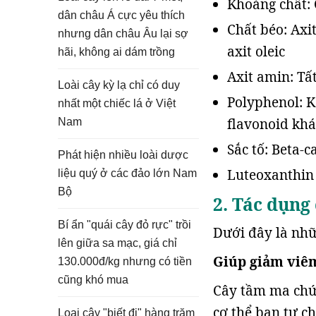
Khoáng chất: C
dân châu Á cực yêu thích
Chất béo: Axit 
nhưng dân châu Âu lại sợ
axit oleic
hãi, không ai dám trồng
Axit amin: Tất
Loài cây kỳ lạ chỉ có duy
Polyphenol: K
nhất một chiếc lá ở Việt
flavonoid khá
Nam
Sắc tố: Beta-c
Phát hiện nhiều loài dược
Luteoxanthin 
liệu quý ở các đảo lớn Nam
Bộ
2. Tác dụng
Bí ẩn "quái cây đỏ rực" trồi
Dưới đây là nhữ
lên giữa sa mạc, giá chỉ
Giúp giảm viê
130.000đ/kg nhưng có tiền
cũng khó mua
Cây tầm ma chứa
cơ thể bạn tự c
Loại cây "biết đi" hàng trăm