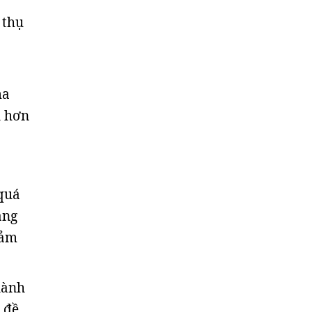
 thụ
ma
u hơn
 quá
ạng
iảm
lành
 đề