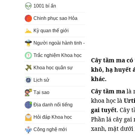
1001 bí ẩn
Chinh phục sao Hỏa
Kỳ quan thế giới
Người ngoài hành tinh - UFO
Trắc nghiệm Khoa học
Cây tầm ma có 
Khoa học quân sự
khô, hạ huyết 
khác.
Lịch sử
Cây tầm ma
là 
Tại sao
khoa học là
Urt
Địa danh nổi tiếng
gai tuyết
. Cây 
Hỏi đáp Khoa học
Phần lá cây gai 
xanh, mặt dưới 
Công nghệ mới