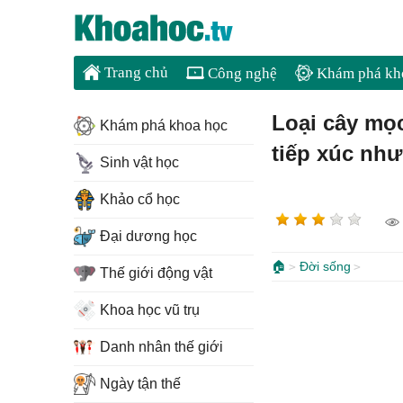
Trang chủ
Công nghệ
Khám phá kh
Loại cây mọc
Khám phá khoa học
tiếp xúc như
Sinh vật học
Khảo cổ học
Đại dương học
🏠
Đời sống
Thế giới động vật
Khoa học vũ trụ
Danh nhân thế giới
Ngày tận thế