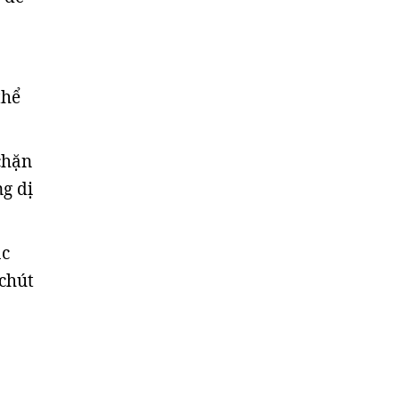
thể
chặn
ng dị
ác
 chút