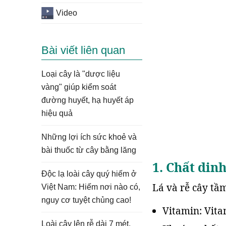
Video
Bài viết liên quan
Loại cây là "dược liệu
vàng" giúp kiểm soát
đường huyết, hạ huyết áp
hiệu quả
Những lợi ích sức khoẻ và
bài thuốc từ cây bằng lăng
1. Chất din
Độc lạ loài cây quý hiếm ở
Lá và rễ cây tầ
Việt Nam: Hiếm nơi nào có,
nguy cơ tuyệt chủng cao!
Vitamin: Vita
Loài cây lên rễ dài 7 mét,