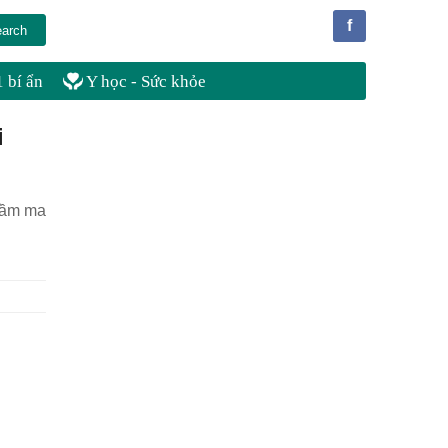
f
 bí ẩn
Y học - Sức khỏe
i
 tầm ma