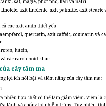
anxi, sắt, magiê, phốt pho, kali và natri
linoleic, axit linolenic, axit palmitic, axit stearic 
 cả các axit amin thiết yếu
aempferol, quercetin, axit caffeic, coumarin và cá
c
aroten, lutein,
và các carotenoid khác
 của cây tầm ma
ng lợi ích nổi bật và tiềm năng của cây tầm ma:
m
 nhiều hợp chất có thể làm giảm viêm. Viêm là 
hữa lành và chống lại nhiễm trùng. Tuy nhiên, tìn