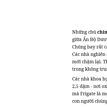
Những chú
chi
giữa Ấn Độ Dươn
Chúng bay rất c
Các nhà nghiên 
mới chậm lại. T
trong không tru
Các nhà khoa học
2,5 dặm - nơi o
mà Frigate là m
con người chúng