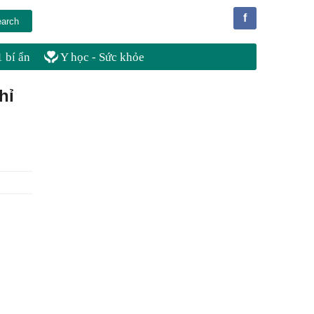
f
 bí ẩn
Y học - Sức khỏe
hỉ