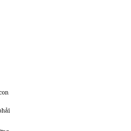
 con
phải