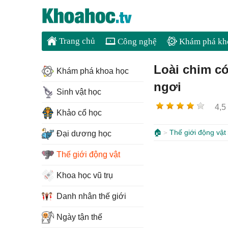
Trang chủ
Công nghệ
Khám phá kh
Loài chim có
Khám phá khoa học
ngơi
Sinh vật học
4,5
Khảo cổ học
🏠
Thế giới động vật
Đại dương học
Thế giới động vật
Khoa học vũ trụ
Danh nhân thế giới
Ngày tận thế