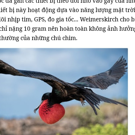
c đã gắn các thiết bị theo dõi nhỏ vào gáy của n
hiết bị này hoạt động dựa vào năng lượng mặt trời
õi nhịp tim, GPS, đo gia tốc... Weimerskirch cho b
y chỉ nặng 10 gram nên hoàn toàn không ảnh hưởn
 thường của những chú chim.