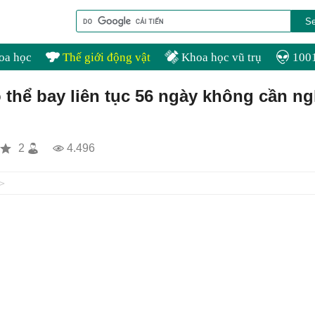
oa học
Thế giới động vật
Khoa học vũ trụ
1001
 thể bay liên tục 56 ngày không cần ng
2
4.496