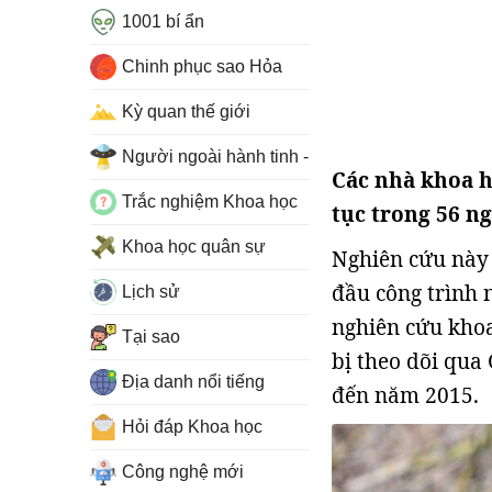
1001 bí ẩn
Chinh phục sao Hỏa
Kỳ quan thế giới
Người ngoài hành tinh - UFO
Các nhà khoa h
Trắc nghiệm Khoa học
tục trong 56 n
Khoa học quân sự
Nghiên cứu này 
đầu công trình 
Lịch sử
nghiên cứu khoa
Tại sao
bị theo dõi qua
Địa danh nổi tiếng
đến năm 2015.
Hỏi đáp Khoa học
Công nghệ mới