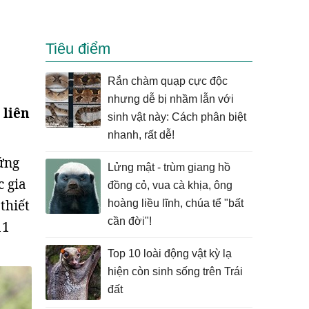
Tiêu điểm
Rắn chàm quạp cực độc
nhưng dễ bị nhầm lẫn với
 liên
sinh vật này: Cách phân biệt
nhanh, rất dễ!
Đứng
Lửng mật - trùm giang hồ
 gia
đồng cỏ, vua cà khịa, ông
thiết
hoàng liều lĩnh, chúa tể "bất
cần đời"!
11
Top 10 loài động vật kỳ lạ
hiện còn sinh sống trên Trái
đất