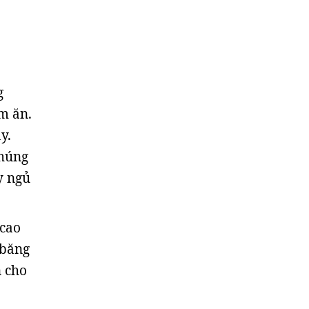
g
m ăn.
y.
chúng
y ngủ
 cao
 băng
n cho