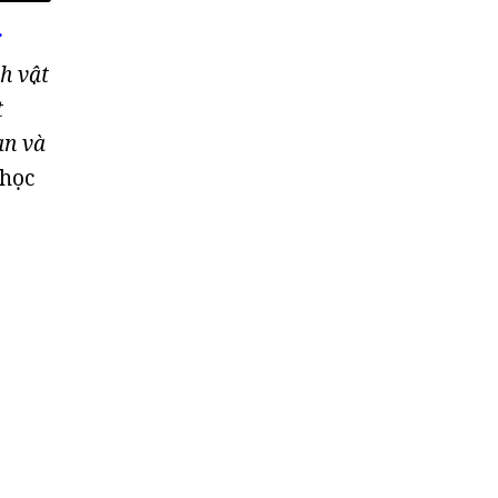
.
h vật
t
ạn và
 học