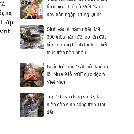
mà
từng xuất hiện ở Việt Nam
 dạng
nay tràn ngập Trung Quốc
t lớp
Sinh vật bi thảm nhất: Mất
sinh
300 triệu năm để leo lên đất
liền, nhưng hành trình lại kết
thúc trên bàn nhậu
Bí ẩn loài rắn "sát thủ" khổng
lồ "Nưa 9 lỗ mũi" cực độc ở
Việt Nam
Top 10 loài động vật kỳ lạ
hiện còn sinh sống trên Trái
đất