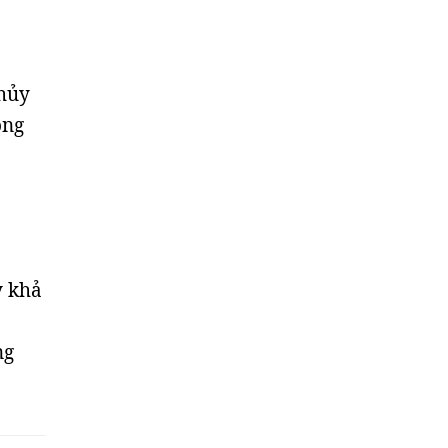
thủy
ộng
y khả
ng