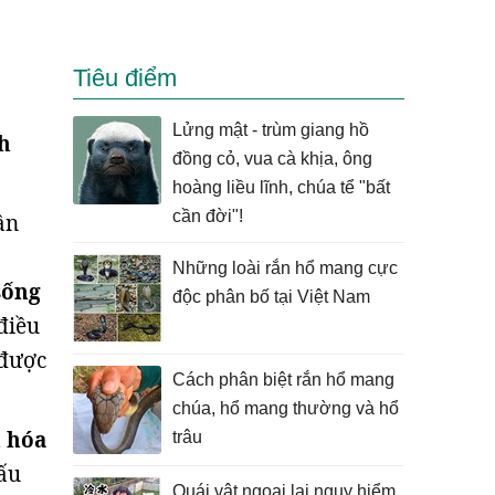
Tiêu điểm
Lửng mật - trùm giang hồ
nh
đồng cỏ, vua cà khịa, ông
hoàng liều lĩnh, chúa tể "bất
cần đời"!
ần
Những loài rắn hổ mang cực
sống
độc phân bố tại Việt Nam
điều
 được
Cách phân biệt rắn hổ mang
chúa, hổ mang thường và hổ
n hóa
trâu
ấu
Quái vật ngoại lai nguy hiểm