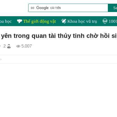
oa học
Thế giới động vật
Khoa học vũ trụ
1001
 yên trong quan tài thủy tinh chờ hồi s
2
5.007