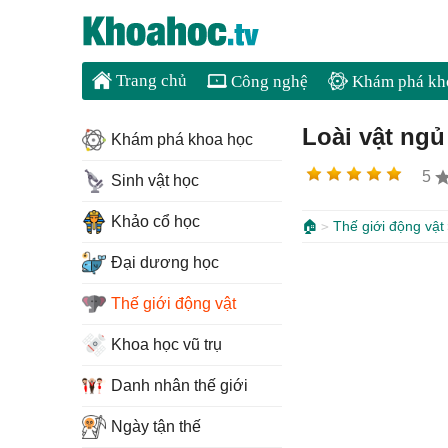
Trang chủ
Công nghệ
Khám phá kh
Loài vật ngủ
Khám phá khoa học
5
Sinh vật học
Khảo cổ học
🏠
Thế giới động vật
Đại dương học
Thế giới động vật
Khoa học vũ trụ
Danh nhân thế giới
Ngày tận thế