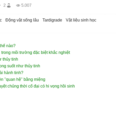
2
5.007
c
động vật sống lâu
tardigrade
vật liệu sinh học
 thế nào?
 trong môi trường đặc biệt khắc nghiệt
 thủy tinh
rong suốt như thủy tinh
ài hành tinh?
iền "quan hệ" bằng miệng
uyệt chủng thời cổ đại có hi vọng hồi sinh