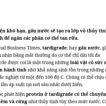
iện khô hạn, gấu nước sẽ tạo ra lớp vỏ thủy ti
 để ngăn các phần cơ thể tan rữa.
nal Business Times,
tardigrade
, hay
gấu nước
, g
 nhìn bằng mắt thường do cơ thể chỉ dài tối đa
rde được coi là một trong những
loài vật có sức 
ên hành tinh
nhờ khả năng sinh tồn trong những 
hắc nghiệt từ một đến 100 độ C. Chúng có thể chịu
 lần áp suất tại nơi sâu nhất dưới biển.
ọc phát hiện
protein ở tardigrade có thể chuyể
mềm và cứng
như thủy tinh tùy theo mức nước. C