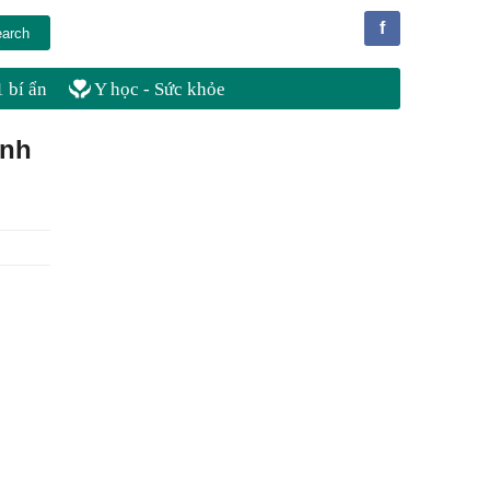
f
 bí ẩn
Y học - Sức khỏe
inh