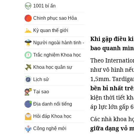
1001 bí ẩn
Chinh phục sao Hỏa
Kỳ quan thế giới
Khi gặp điều k
Người ngoài hành tinh - UFO
bao quanh mình
Trắc nghiệm Khoa học
Theo Internatio
Khoa học quân sự
như vô hình nếu
1,5mm. Tardiga
Lịch sử
bền bỉ nhất tr
Tại sao
kiện thời tiết k
Địa danh nổi tiếng
áp lực lớn gấp 6
Hỏi đáp Khoa học
Các nhà khoa h
giữa dạng vỏ 
Công nghệ mới