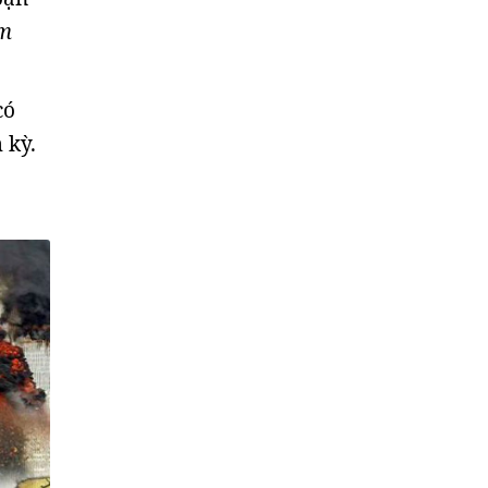
am
có
 kỳ.