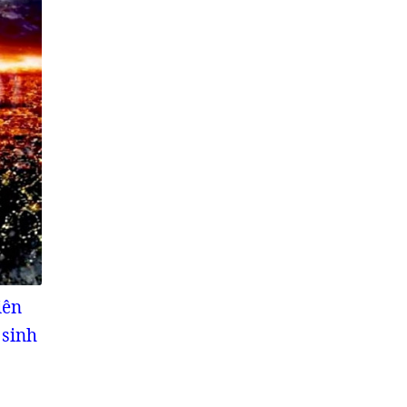
iên
 sinh