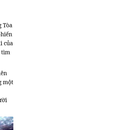
g Tòa
phiến
i của
 tìm
iên
g một
ười