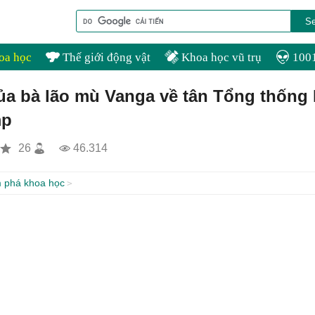
oa học
Thế giới động vật
Khoa học vũ trụ
1001
 của bà lão mù Vanga về tân Tổng thống
mp
26
46.314
 phá khoa học