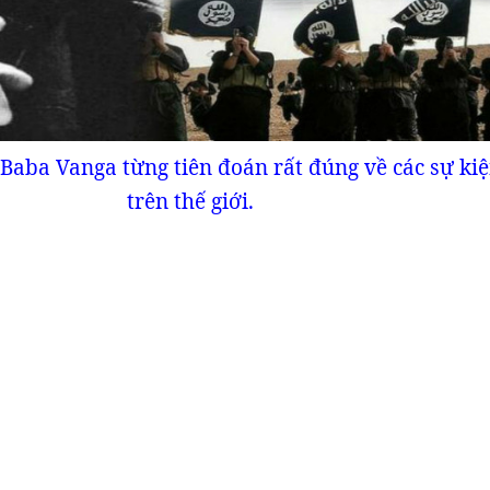
 Baba Vanga từng tiên đoán rất đúng về các sự kiệ
trên thế giới.