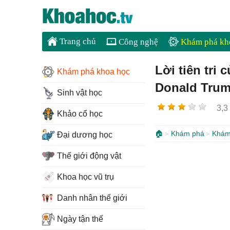
Trang chủ
Công nghệ
Khám phá kh
Lời tiên tri
Khám phá khoa học
Donald Tru
Sinh vật học
3,3
Khảo cổ học
🏠
Khám phá
Khám
Đại dương học
Thế giới động vật
Khoa học vũ trụ
Danh nhân thế giới
Ngày tận thế