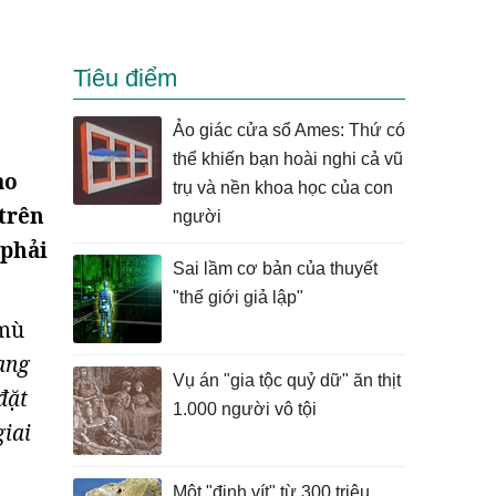
Tiêu điểm
Ảo giác cửa sổ Ames: Thứ có
thể khiến bạn hoài nghi cả vũ
ào
trụ và nền khoa học của con
 trên
người
 phải
Sai lầm cơ bản của thuyết
"thế giới giả lập"
 mù
ang
Vụ án "gia tộc quỷ dữ" ăn thịt
đặt
1.000 người vô tội
giai
Một "đinh vít" từ 300 triệu