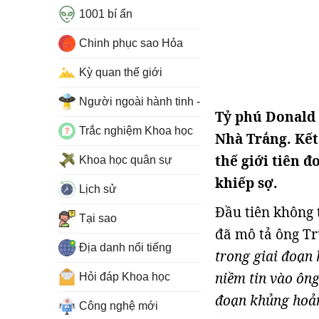
1001 bí ẩn
Chinh phục sao Hỏa
Kỳ quan thế giới
Người ngoài hành tinh - UFO
Tỷ phú Donald 
Trắc nghiệm Khoa học
Nhà Trắng. Kết
thế giới tiên 
Khoa học quân sự
khiếp sợ.
Lịch sử
Đầu tiên không 
Tại sao
đã mô tả ông T
Địa danh nổi tiếng
trong giai đoạn
niềm tin vào ôn
Hỏi đáp Khoa học
đoạn khủng hoản
Công nghệ mới