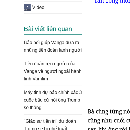
Tân Tổng thố
Video
Bài viết liên quan
Bảo bối giúp Vanga đưa ra
những tiên đoán lạnh người
Tiên đoán rợn người của
Vanga về người ngoài hành
tinh Vamfim
Máy tính dự báo chính xác 3
cuộc bầu cử nói ông Trump
sẽ thắng
Bà cũng từng nó
cũng như cuối c
"Giáo sư tiên tri" dự đoán
sau khi ông rời
Trump sẽ bị phế truất