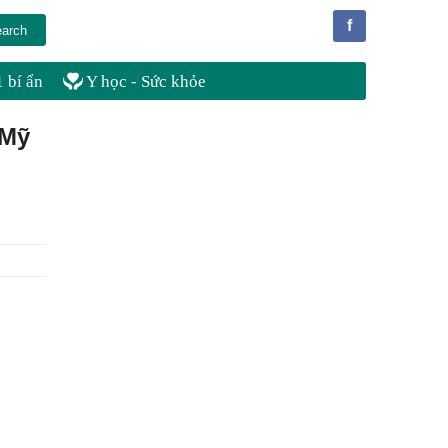
f
 bí ẩn
Y học - Sức khỏe
 Mỹ