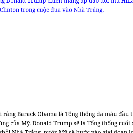
ng Donald Trump chiến thắng áp đảo đối thủ Hill
Clinton trong cuộc đua vào Nhà Trắng.
i rằng Barack Obama là Tổng thống da màu đầu t
ùng của Mỹ. Donald Trump sẽ là Tổng thống cuối 
 khỏi Nhà Trắng, nước Mỹ sẽ bước vào giai đoạn l