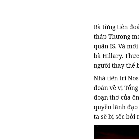
Bà từng tiên đo
tháp Thương mại
quân IS. Và mới
bà Hillary. Thự
người thay thế 
Nhà tiên tri No
đoán về vị Tổng
đoạn thơ của ôn
quyền lãnh đạo 
ta sẽ bị sốc bởi