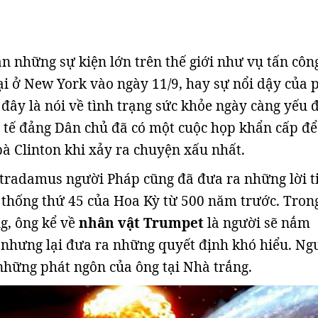
án những sự kiện lớn trên thế giới như vụ tấn côn
 ở New York vào ngày 11/9, hay sự nổi dậy của 
 đây là nói về tình trạng sức khỏe ngày càng yếu đ
c tế đảng Dân chủ đã có một cuộc họp khẩn cấp để
bà Clinton khi xảy ra chuyện xấu nhất.
stradamus người Pháp cũng đã đưa ra những lời t
 thống thứ 45 của Hoa Kỳ từ 500 năm trước. Tron
g, ông kể về
nhân vật Trumpet
là người sẽ nắm
nhưng lại đưa ra những quyết định khó hiểu. Ng
 những phát ngôn của ông tại Nhà trắng.