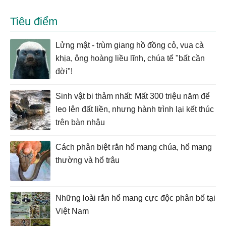
Tiêu điểm
Lửng mật - trùm giang hồ đồng cỏ, vua cà
khịa, ông hoàng liều lĩnh, chúa tể "bất cần
đời"!
Sinh vật bi thảm nhất: Mất 300 triệu năm để
leo lên đất liền, nhưng hành trình lại kết thúc
trên bàn nhậu
Cách phân biệt rắn hổ mang chúa, hổ mang
thường và hổ trâu
Những loài rắn hổ mang cực độc phân bố tại
Việt Nam