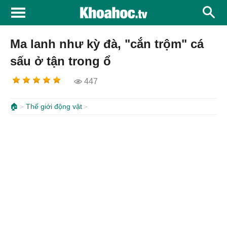
Ma lanh như kỳ đà, "cắn trộm" cá
sấu ở tận trong ổ
447
🏠
Thế giới động vật