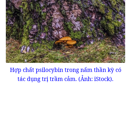
Hợp chất psilocybin trong nấm thần kỳ có
tác dụng trị trầm cảm. (Ảnh: iStock).