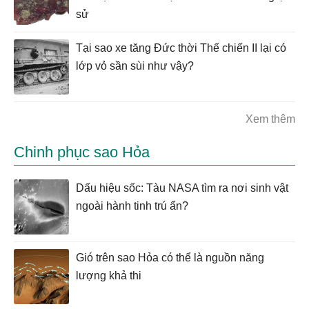
sử
Tại sao xe tăng Đức thời Thế chiến II lại có
lớp vỏ sần sùi như vậy?
Xem thêm
Chinh phục sao Hỏa
Dấu hiệu sốc: Tàu NASA tìm ra nơi sinh vật
ngoài hành tinh trú ẩn?
Gió trên sao Hỏa có thể là nguồn năng
lượng khả thi