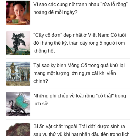
Vì sao các cung nữ tranh nhau "rửa lỗ rồng"
hoàng đế mỗi ngày?
"Cây cô đơn" đẹp nhất ở Việt Nam: Có tuổi
đời hàng thế kỷ, thân cây rộng 5 người ôm
không hết
Tại sao kỵ binh Mông Cổ trong quá khứ lại
mang một lượng lớn ngựa cái khi viễn
chinh?
Những ghi chép về loài rồng "có thật" trong
lịch sử
Bí ẩn vật chất “ngoài Trái đất” được sinh ra
sau vụ thử vũ khí hạt nhân đầu tiên trong lịch