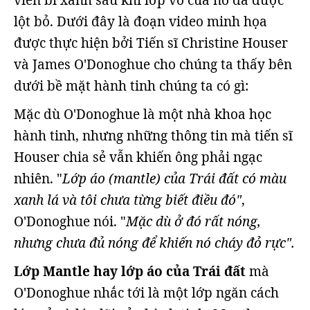
viên bi xanh sau khi lớp vỏ của nó đã được
lột bỏ. Dưới đây là đoạn video minh họa
được thực hiện bởi Tiến sĩ Christine Houser
và James O'Donoghue cho chúng ta thấy bên
dưới bề mặt hành tinh chúng ta có gì:
Mặc dù O'Donoghue là một nhà khoa học
hành tinh, nhưng những thông tin mà tiến sĩ
Houser chia sẻ vẫn khiến ông phải ngạc
nhiên. "
Lớp áo (mantle) của Trái đất có màu
xanh lá và tôi chưa từng biết điều đó"
,
O'Donoghue nói. "
Mặc dù ở đó rất nóng,
nhưng chưa đủ nóng để khiến nó cháy đỏ rực".
Lớp Mantle hay lớp áo của Trái đất
mà
O'Donoghue nhắc tới là một lớp ngăn cách