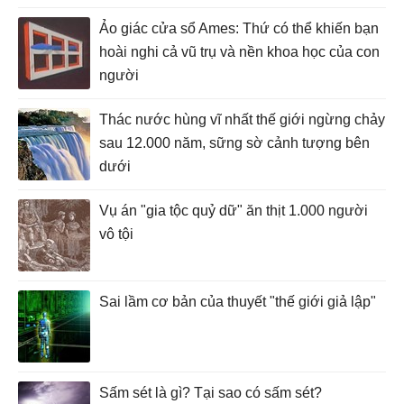
Ảo giác cửa sổ Ames: Thứ có thể khiến bạn
hoài nghi cả vũ trụ và nền khoa học của con
người
Thác nước hùng vĩ nhất thế giới ngừng chảy
sau 12.000 năm, sững sờ cảnh tượng bên
dưới
Vụ án "gia tộc quỷ dữ" ăn thịt 1.000 người
vô tội
Sai lầm cơ bản của thuyết "thế giới giả lập"
Sấm sét là gì? Tại sao có sấm sét?