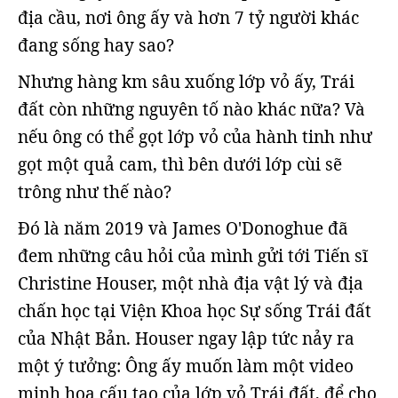
địa cầu, nơi ông ấy và hơn 7 tỷ người khác
đang sống hay sao?
Nhưng hàng km sâu xuống lớp vỏ ấy, Trái
đất còn những nguyên tố nào khác nữa? Và
nếu ông có thể gọt lớp vỏ của hành tinh như
gọt một quả cam, thì bên dưới lớp cùi sẽ
trông như thế nào?
Đó là năm 2019 và James O'Donoghue đã
đem những câu hỏi của mình gửi tới Tiến sĩ
Christine Houser, một nhà địa vật lý và địa
chấn học tại Viện Khoa học Sự sống Trái đất
của Nhật Bản. Houser ngay lập tức nảy ra
một ý tưởng: Ông ấy muốn làm một video
minh họa cấu tạo của lớp vỏ Trái đất, để cho