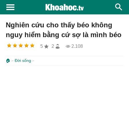
Nghiên cứu cho thấy béo không
nguy hiểm bằng cứ sợ là mình béo
5
2
2.108
🏠
Đời sống