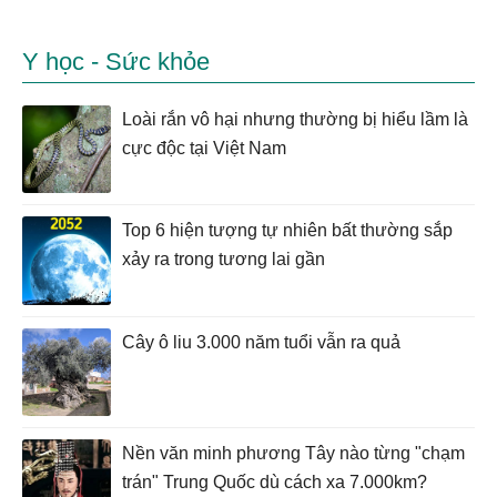
Y học - Sức khỏe
Loài rắn vô hại nhưng thường bị hiểu lầm là
cực độc tại Việt Nam
Top 6 hiện tượng tự nhiên bất thường sắp
xảy ra trong tương lai gần
Cây ô liu 3.000 năm tuổi vẫn ra quả
Nền văn minh phương Tây nào từng "chạm
trán" Trung Quốc dù cách xa 7.000km?