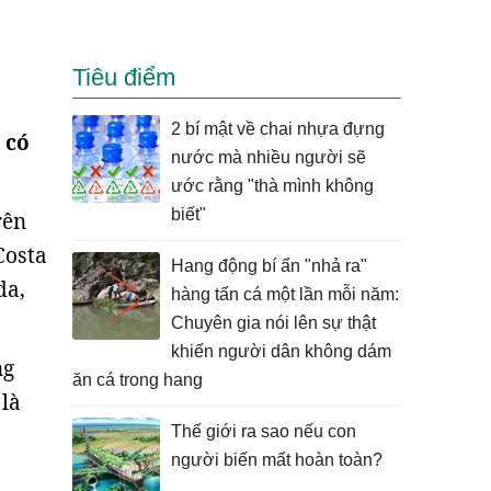
Tiêu điểm
2 bí mật về chai nhựa đựng
 có
nước mà nhiều người sẽ
ước rằng "thà mình không
biết"
rên
Costa
Hang động bí ẩn "nhả ra"
da,
hàng tấn cá một lần mỗi năm:
Chuyên gia nói lên sự thật
khiến người dân không dám
ng
ăn cá trong hang
 là
Thế giới ra sao nếu con
người biến mất hoàn toàn?