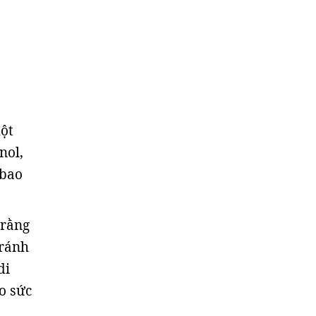
một
nol,
 bao
 rằng
tránh
di
o sức