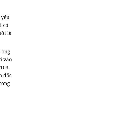
 yếu
ã có
ời là
ụ ông
ời vào
 103.
n dốc
trong