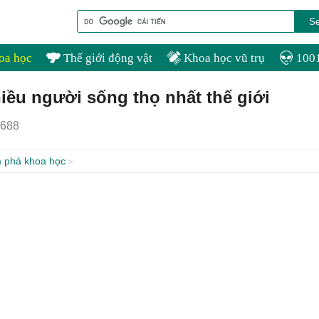
oa học
Thế giới động vật
Khoa học vũ trụ
1001
iều người sống thọ nhất thế giới
688
 phá khoa học