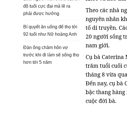
độ tuổi cực đại mà lẽ ra
Theo các nhà ng
phải được hưởng
nguyên nhân khá
tố di truyền. Cá
Bí quyết ăn uống để thọ tới
92 tuổi như Nữ hoàng Anh
20 người sống t
nam giới.
Đàn ông chăm hôn vợ
trước khi đi làm sẽ sống thọ
Cụ bà Caterina M
hơn tới 5 năm
trăm tuổi cuối 
tháng 8 vừa qua
Đến nay, cụ bà 
bậc thang hàng 
cuộc đời bà.