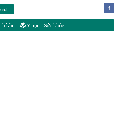
f
 bí ẩn
Y học - Sức khỏe