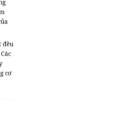
ng
ăm
của
t đều
 Các
y
g cơ