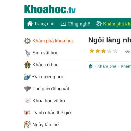
Trang chủ
Công nghệ
Khám phá kh
Ngôi làng nh
Khám phá khoa học
Sinh vật học
Khảo cổ học
🏠
Khám phá
Khám
Đại dương học
Thế giới động vật
Khoa học vũ trụ
Danh nhân thế giới
Ngày tận thế