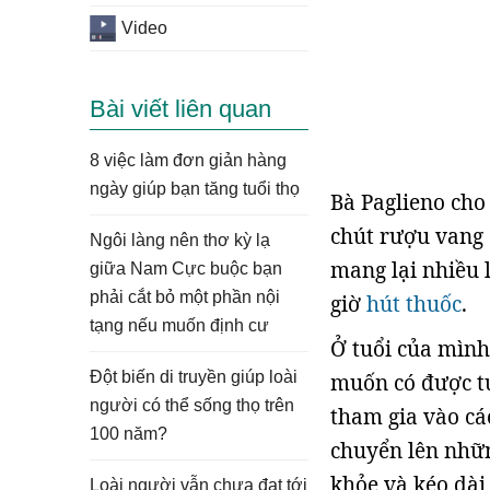
Video
Bài viết liên quan
8 việc làm đơn giản hàng
ngày giúp bạn tăng tuổi thọ
Bà Paglieno cho
chút rượu vang 
Ngôi làng nên thơ kỳ lạ
mang lại nhiều l
giữa Nam Cực buộc bạn
phải cắt bỏ một phần nội
giờ
hút thuốc
.
tạng nếu muốn định cư
Ở tuổi của mình,
Đột biến di truyền giúp loài
muốn có được tu
người có thể sống thọ trên
tham gia vào các
100 năm?
chuyển lên nhữn
khỏe và kéo dài 
Loài người vẫn chưa đạt tới