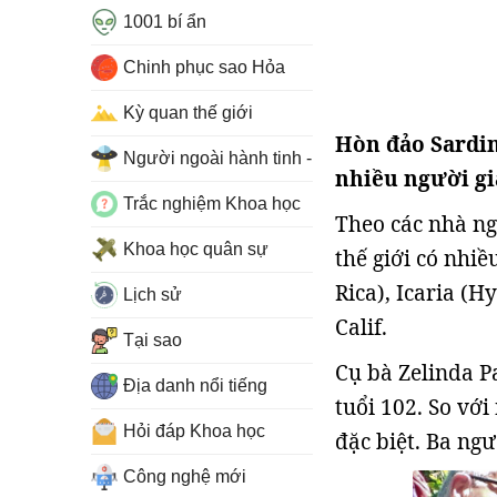
1001 bí ẩn
Chinh phục sao Hỏa
Kỳ quan thế giới
Hòn đảo Sardin
Người ngoài hành tinh - UFO
nhiều người già
Trắc nghiệm Khoa học
Theo các nhà ngh
Khoa học quân sự
thế giới có nhi
Rica), Icaria (
Lịch sử
Calif.
Tại sao
Cụ bà Zelinda P
Địa danh nổi tiếng
tuổi 102. So vớ
Hỏi đáp Khoa học
đặc biệt. Ba ng
Công nghệ mới