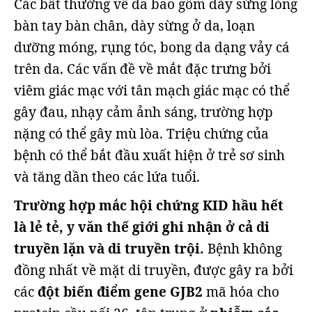
Các bất thường về da bao gồm dày sừng lòng
bàn tay bàn chân, dày sừng ở da, loạn
dưỡng móng, rụng tóc, bong da dạng vảy cá
trên da. Các vấn đề về mắt đặc trưng bởi
viêm giác mạc với tân mạch giác mạc có thể
gây đau, nhạy cảm ảnh sáng, trường hợp
nặng có thể gây mù lòa. Triệu chứng của
bệnh có thể bắt đầu xuất hiện ở trẻ sơ sinh
và tăng dần theo các lứa tuổi.
Trường hợp mắc hội chứng KID hầu hết
là lẻ tẻ, y văn thế giới ghi nhận ở cả di
truyền lặn và di truyền trội.
Bệnh không
đồng nhất về mặt di truyền, được gây ra bởi
các
đột biến điểm gene GJB2
mã hóa cho