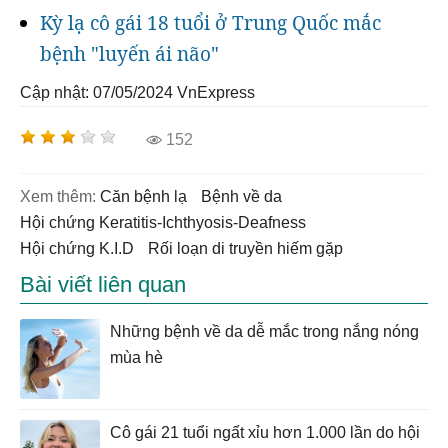
Kỳ lạ cô gái 18 tuổi ở Trung Quốc mắc
bệnh "luyến ái não"
Cập nhật: 07/05/2024
VnExpress
152
Xem thêm:
căn bệnh lạ
bệnh về da
hội chứng Keratitis-Ichthyosis-Deafness
hội chứng K.I.D
rối loạn di truyền hiếm gặp
Bài viết liên quan
Những bệnh về da dễ mắc trong nắng nóng
mùa hè
Cô gái 21 tuổi ngất xỉu hơn 1.000 lần do hội