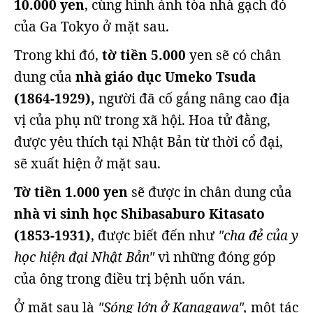
10.000 yen
, cùng hình ảnh tòa nhà gạch đỏ
của Ga Tokyo ở mặt sau.
Trong khi đó,
tờ tiền 5.000
yen sẽ có chân
dung của
nhà giáo dục Umeko Tsuda
(1864-1929),
người đã cố gắng nâng cao địa
vị của phụ nữ trong xã hội. Hoa tử đằng,
được yêu thích tại Nhật Bản từ thời cổ đại,
sẽ xuất hiện ở mặt sau.
Tờ tiền 1.000 yen
sẽ được in chân dung của
nhà vi sinh học Shibasaburo Kitasato
(1853-1931)
, được biết đến như
"cha đẻ của y
học hiện đại Nhật Bản"
vì những đóng góp
của ông trong điều trị bệnh uốn ván.
Ở mặt sau là
"Sóng lớn ở Kanagawa",
một tác