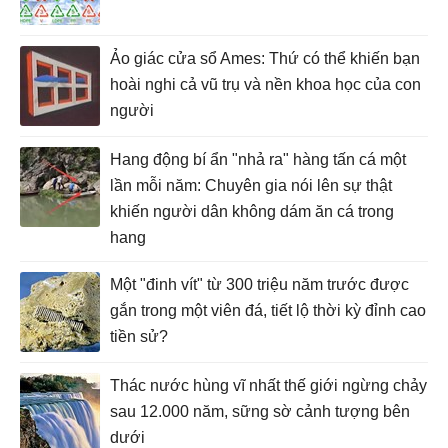
Ảo giác cửa sổ Ames: Thứ có thể khiến bạn
hoài nghi cả vũ trụ và nền khoa học của con
người
Hang động bí ẩn "nhả ra" hàng tấn cá một
lần mỗi năm: Chuyên gia nói lên sự thật
khiến người dân không dám ăn cá trong
hang
Một "đinh vít" từ 300 triệu năm trước được
gắn trong một viên đá, tiết lộ thời kỳ đỉnh cao
tiền sử?
Thác nước hùng vĩ nhất thế giới ngừng chảy
sau 12.000 năm, sững sờ cảnh tượng bên
dưới