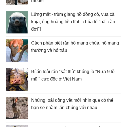
rất dễ!
Lửng mật - trùm giang hồ đồng cỏ, vua cà
khịa, ông hoàng liều lĩnh, chúa tể "bất cần
đời"!
Cách phân biệt rắn hổ mang chúa, hổ mang
thường và hổ trâu
Bí ẩn loài rắn "sát thủ" khổng lồ "Nưa 9 lỗ
mũi" cực độc ở Việt Nam
Những loài động vật mới nhìn qua có thể
bạn sẽ nhầm lẫn chúng với nhau