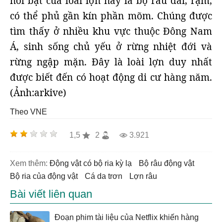
nổi bật của loài lợn này là bộ râu dài, rậm,
có thể phủ gần kín phần mõm. Chúng được
tìm thấy ở nhiều khu vực thuộc Đông Nam
Á, sinh sống chủ yếu ở rừng nhiệt đới và
rừng ngập mặn. Đây là loài lợn duy nhất
được biết đến có hoạt động di cư hàng năm.
(Ảnh:arkive)
Theo VNE
1,5
2
3.921
Xem thêm:
động vật có bộ ria kỳ lạ
bộ râu động vật
bộ ria của động vật
cá da trơn
lợn râu
Bài viết liên quan
Đoạn phim tài liệu của Netflix khiến hàng