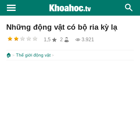
Những động vật có bộ ria kỳ lạ
1,5
2
3.921
🏠
Thế giới động vật