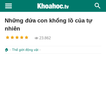
Những đứa con khổng lồ của tự
nhiên
23.862
🏠
Thế giới động vật