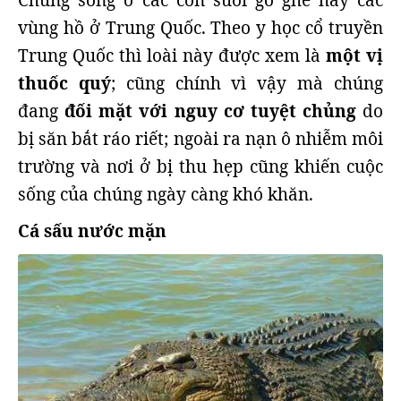
Chúng sống ở các con suối gồ ghề hay các
vùng hồ ở Trung Quốc. Theo y học cổ truyền
Trung Quốc thì loài này được xem là
một vị
thuốc quý
; cũng chính vì vậy mà chúng
đang
đối mặt với nguy cơ tuyệt chủng
do
bị săn bắt ráo riết; ngoài ra nạn ô nhiễm môi
trường và nơi ở bị thu hẹp cũng khiến cuộc
sống của chúng ngày càng khó khăn.
Cá sấu nước mặn