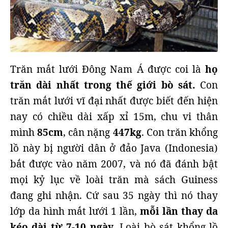
Trăn mắt lưới Đông Nam Á được coi là
họ
trăn dài nhất trong thế giới bò sát.
Con
trăn mắt lưới vĩ đại nhất được biết đến hiện
nay có chiều dài xấp xỉ 15m, chu vi thân
mình
85cm
, cân nặng
447kg
. Con trăn khổng
lồ này bị người dân ở đảo Java (Indonesia)
bắt được vào năm 2007, và nó đã đánh bật
mọi kỷ lục về loài trăn mà sách Guiness
đang ghi nhận. Cứ sau 35 ngày thì nó thay
lớp da hình mắt lưới 1 lần,
mỗi lần thay da
kéo dài từ 7-10 ngày
. Loài bò sát khổng lồ