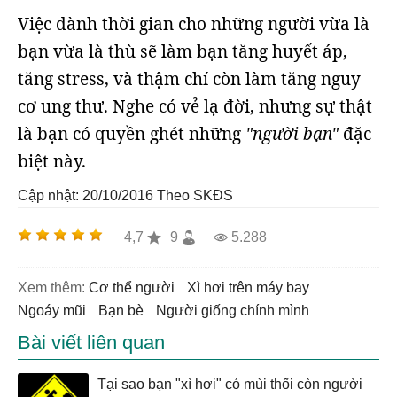
Việc dành thời gian cho những người vừa là
bạn vừa là thù sẽ làm bạn tăng huyết áp,
tăng stress, và thậm chí còn làm tăng nguy
cơ ung thư. Nghe có vẻ lạ đời, nhưng sự thật
là bạn có quyền ghét những
"người bạn"
đặc
biệt này.
Cập nhật: 20/10/2016
Theo SKĐS
4,7
9
5.288
Xem thêm:
cơ thể người
xì hơi trên máy bay
ngoáy mũi
bạn bè
người giống chính mình
Bài viết liên quan
Tại sao bạn "xì hơi" có mùi thối còn người