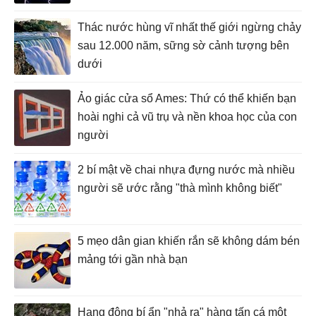
Thác nước hùng vĩ nhất thế giới ngừng chảy
sau 12.000 năm, sững sờ cảnh tượng bên
dưới
Ảo giác cửa sổ Ames: Thứ có thể khiến bạn
hoài nghi cả vũ trụ và nền khoa học của con
người
2 bí mật về chai nhựa đựng nước mà nhiều
người sẽ ước rằng "thà mình không biết"
5 mẹo dân gian khiến rắn sẽ không dám bén
mảng tới gần nhà bạn
Hang động bí ẩn "nhả ra" hàng tấn cá một