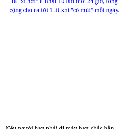
ta "xì hơi" ít nhất 10 lần mỗi 24 giờ, tổng
cộng cho ra tới 1 lít khí "có mùi" mỗi ngày.
Nếu người hay phải đi máy bay, chắc hẳn