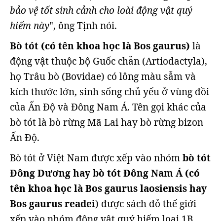
bảo vệ tốt sinh cảnh cho loài động vật quý
hiếm này
", ông Tịnh nói.
Bò tót (có tên khoa học là Bos gaurus)
là
động vật thuộc bộ Guốc chẵn (Artiodactyla),
họ Trâu bò (Bovidae) có lông màu sẫm và
kích thước lớn, sinh sống chủ yếu ở vùng đồi
của Ấn Độ và Đông Nam Á. Tên gọi khác của
bò tót là bò rừng Mã Lai hay bò rừng bizon
Ấn Độ.
Bò tót ở Việt Nam được xếp vào nhóm
bò tót
Đông Dương hay bò tót Đông Nam Á (có
tên khoa học là Bos gaurus laosiensis hay
Bos gaurus readei
) được sách đỏ thế giới
xếp vào nhóm động vật quý hiếm loại 1B,