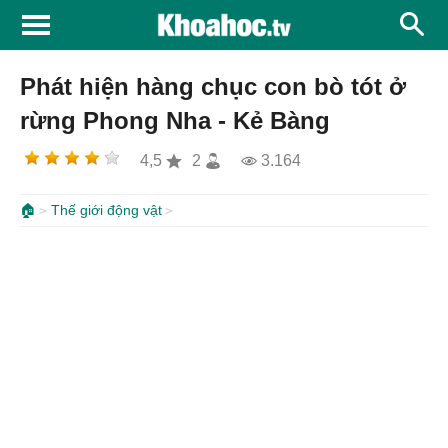
Phát hiện hàng chục con bò tót ở
rừng Phong Nha - Kẻ Bàng
4,5
2
3.164
🏠
Thế giới động vật