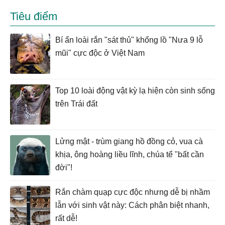
Tiêu điểm
Bí ẩn loài rắn "sát thủ" khổng lồ "Nưa 9 lỗ
mũi" cực độc ở Việt Nam
Top 10 loài động vật kỳ lạ hiện còn sinh sống
trên Trái đất
Lửng mật - trùm giang hồ đồng cỏ, vua cà
khịa, ông hoàng liều lĩnh, chúa tể "bất cần
đời"!
Rắn chàm quạp cực độc nhưng dễ bị nhầm
lẫn với sinh vật này: Cách phân biệt nhanh,
rất dễ!