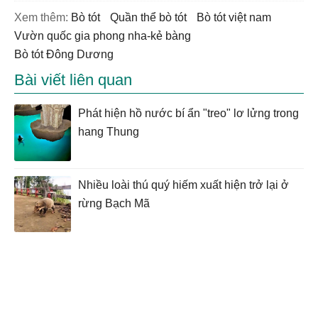
Xem thêm:
bò tót
quần thể bò tót
bò tót việt nam
vườn quốc gia phong nha-kẻ bàng
bò tót Đông Dương
Bài viết liên quan
Phát hiện hồ nước bí ẩn "treo" lơ lửng trong
hang Thung
Nhiều loài thú quý hiếm xuất hiện trở lại ở
rừng Bạch Mã