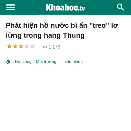
Phát hiện hồ nước bí ẩn "treo" lơ
lửng trong hang Thung
1.173
🏠
Đời sống
Môi trường
Thiên nhiên