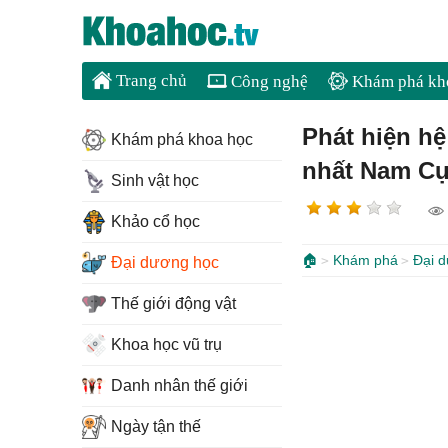
Trang chủ
Công nghệ
Khám phá kh
Phát hiện hệ
Khám phá khoa học
nhất Nam C
Sinh vật học
Khảo cổ học
🏠
Khám phá
Đại 
Đại dương học
Thế giới động vật
Khoa học vũ trụ
Danh nhân thế giới
Ngày tận thế