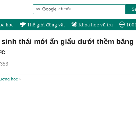
oa học
Thế giới động vật
Khoa học vũ trụ
1001
 sinh thái mới ẩn giấu dưới thềm băng
ực
353
dương học