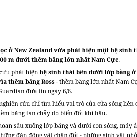
ọc ở New Zealand vừa phát hiện một hệ sinh t
500 m dưới thềm băng lớn nhất Nam Cực
.
 cứu phát hiện
hệ sinh thái bên dưới lớp băng 
rìa thềm băng Ross
- thềm băng lớn nhất Nam Cự
uardian đưa tin ngày 6/6.
ghiên cứu chỉ tìm hiểu vai trò của cửa sông liên
hềm băng tan chảy do biến đổi khí hậu.
hoan sâu xuống lớp băng và dưới con sông, máy 
những đàn động vật chân đốt - những sinh vật nh