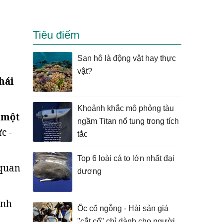
Tiêu điểm
San hô là động vật hay thực
vật?
hái
Khoảnh khắc mô phỏng tàu
ở một
ngầm Titan nổ tung trong tích
c -
tắc
Top 6 loài cá to lớn nhất đại
 quan
dương
ảnh
Ốc cổ ngỗng - Hải sản giá
ỏ
"cắt cổ" chỉ dành cho người