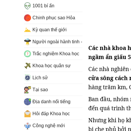
1001 bí ẩn
Chinh phục sao Hỏa
Kỳ quan thế giới
Người ngoài hành tinh - UFO
Các nhà khoa h
Trắc nghiệm Khoa học
ngầm ẩn giấu 
Khoa học quân sự
Các nhà nghiên
cửa sông cách 
Lịch sử
hàng trăm km, G
Tại sao
Ban đầu, nhóm n
Địa danh nổi tiếng
đến quá trình t
Hỏi đáp Khoa học
Nhưng khi họ k
Công nghệ mới
bị che phủ bởi 