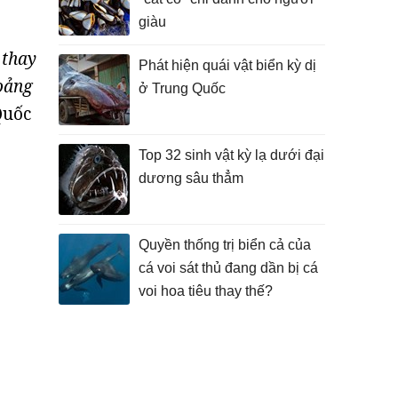
giàu
 thay
Phát hiện quái vật biển kỳ dị
hoảng
ở Trung Quốc
Quốc
Top 32 sinh vật kỳ lạ dưới đại
dương sâu thẳm
Quyền thống trị biển cả của
cá voi sát thủ đang dần bị cá
voi hoa tiêu thay thế?