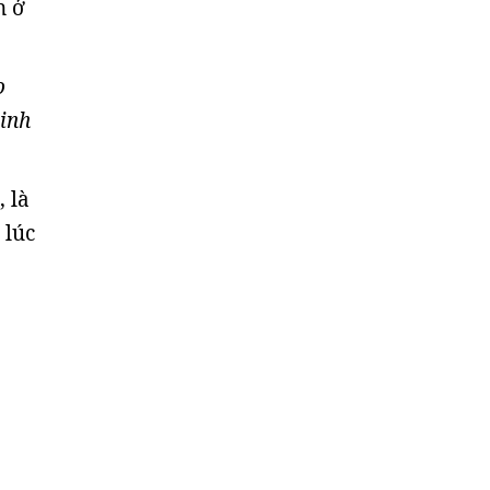
n ở
o
sinh
 là
 lúc