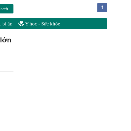
f
 bí ẩn
Y học - Sức khỏe
 lớn