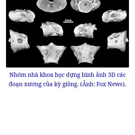
Nhóm nhà khoa học dựng hình ảnh 3D các
đoạn xương của kỳ giông. (Ảnh: Fox News).