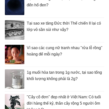
đến hố đen?
Tại sao xe tăng Đức thời Thế chiến II lại có
lớp vỏ sần sùi như vậy?
Vì sao các cung nữ tranh nhau "rửa lỗ rồng"
hoàng đế mỗi ngày?
1g muối hòa tan trong 1g nước, tại sao tổng
khối lượng không phải là 2g?
"Cây cô đơn" đẹp nhất ở Việt Nam: Có tuổi
đời hàng thế kỷ, thân cây rộng 5 người ôm