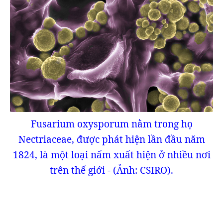
Fusarium oxysporum nằm trong họ
Nectriaceae, được phát hiện lần đầu năm
1824, là một loại nấm xuất hiện ở nhiều nơi
trên thế giới - (Ảnh: CSIRO).